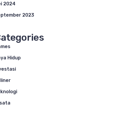
i 2024
eptember 2023
ategories
ames
ya Hidup
vestasi
liner
knologi
sata