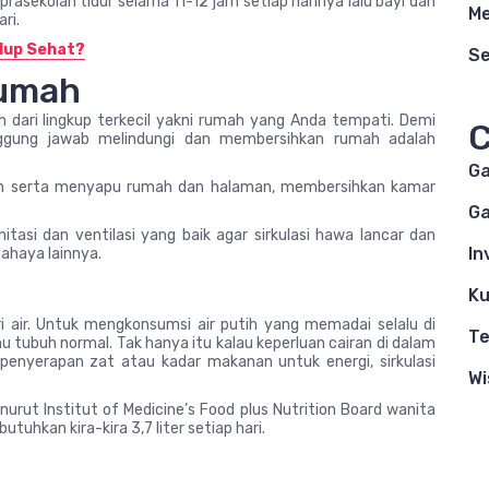
rasekolah tidur selama 11-12 jam setiap harinya lalu bayi dan
Me
ri.
dup Sehat?
S
Rumah
dari lingkup terkecil yakni rumah yang Anda tempati. Demi
C
gung jawab melindungi dan membersihkan rumah adalah
G
ran serta menyapu rumah dan halaman, membersihkan kamar
Ga
asi dan ventilasi yang baik agar sirkulasi hawa lancar dan
In
bahaya lainnya.
Ku
ri air. Untuk mengkonsumsi air putih yang memadai selalu di
Te
tubuh normal. Tak hanya itu kalau keperluan cairan di dalam
enyerapan zat atau kadar makanan untuk energi, sirkulasi
Wi
nurut Institut of Medicine’s Food plus Nutrition Board wanita
tuhkan kira-kira 3,7 liter setiap hari.