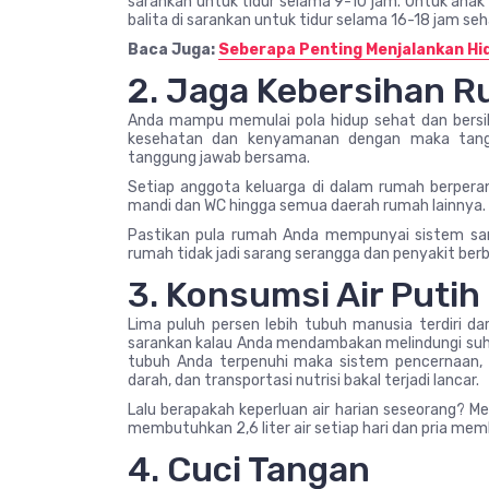
sarankan untuk tidur selama 9-10 jam. Untuk anak p
balita di sarankan untuk tidur selama 16-18 jam seha
Baca Juga:
Seberapa Penting Menjalankan Hi
2. Jaga Kebersihan 
Anda mampu memulai pola hidup sehat dan bersih 
kesehatan dan kenyamanan dengan maka tang
tanggung jawab bersama.
Setiap anggota keluarga di dalam rumah berpe
mandi dan WC hingga semua daerah rumah lainnya.
Pastikan pula rumah Anda mempunyai sistem sanit
rumah tidak jadi sarang serangga dan penyakit ber
3. Konsumsi Air Putih
Lima puluh persen lebih tubuh manusia terdiri da
sarankan kalau Anda mendambakan melindungi suhu 
tubuh Anda terpenuhi maka sistem pencernaan, p
darah, dan transportasi nutrisi bakal terjadi lancar.
Lalu berapakah keperluan air harian seseorang? Me
membutuhkan 2,6 liter air setiap hari dan pria membu
4. Cuci Tangan