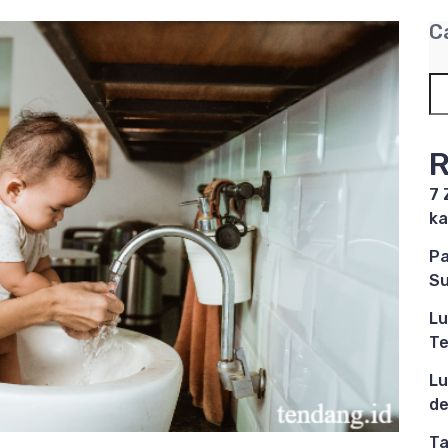
C
R
7 
ka
Pa
Su
Lu
Te
Lu
de
Ta