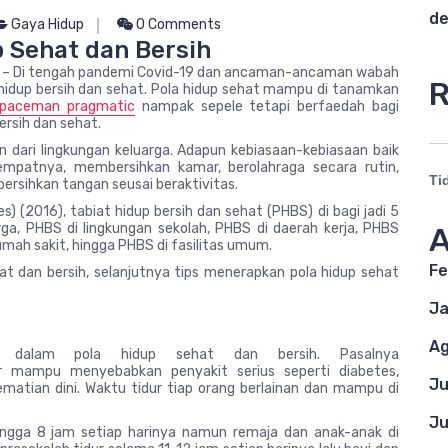
de
Gaya Hidup
0 Comments
 Sehat dan Bersih
– Di tengah pandemi Covid-19 dan ancaman-ancaman wabah
R
hidup bersih dan sehat. Pola hidup sehat mampu di tanamkan
spaceman pragmatic
nampak sepele tetapi berfaedah bagi
ersih dan sehat.
an dari lingkungan keluarga. Adapun kebiasaan-kebiasaan baik
mpatnya, membersihkan kamar, berolahraga secara rutin,
Ti
rsihkan tangan seusai beraktivitas.
(2016), tabiat hidup bersih dan sehat (PHBS) di bagi jadi 5
a, PHBS di lingkungan sekolah, PHBS di daerah kerja, PHBS
A
rumah sakit, hingga PHBS di fasilitas umum.
Fe
 dan bersih, selanjutnya tips menerapkan pola hidup sehat
Ja
Ag
 dalam pola hidup sehat dan bersih. Pasalnya
r mampu menyebabkan penyakit serius seperti diabetes,
Ju
kematian dini. Waktu tidur tiap orang berlainan dan mampu di
Ju
ngga 8 jam setiap harinya namun remaja dan anak-anak di