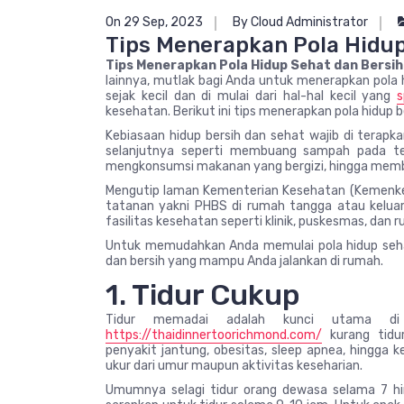
On 29 Sep, 2023
By Cloud Administrator
Tips Menerapkan Pola Hidup
Tips Menerapkan Pola Hidup Sehat dan Bersih
lainnya, mutlak bagi Anda untuk menerapkan pola 
sejak kecil dan di mulai dari hal-hal kecil yang
kesehatan. Berikut ini tips menerapkan pola hidup b
Kebiasaan hidup bersih dan sehat wajib di terapk
selanjutnya seperti membuang sampah pada te
mengkonsumsi makanan yang bergizi, hingga membe
Mengutip laman Kementerian Kesehatan (Kemenkes) 
tatanan yakni PHBS di rumah tangga atau keluarg
fasilitas kesehatan seperti klinik, puskesmas, dan 
Untuk memudahkan Anda memulai pola hidup sehat
dan bersih yang mampu Anda jalankan di rumah.
1. Tidur Cukup
Tidur memadai adalah kunci utama di
https://thaidinnertoorichmond.com/
kurang tidu
penyakit jantung, obesitas, sleep apnea, hingga 
ukur dari umur maupun aktivitas keseharian.
Umumnya selagi tidur orang dewasa selama 7 hi