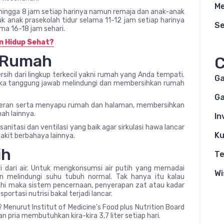
Me
hingga 8 jam setiap harinya namun remaja dan anak-anak
uk anak prasekolah tidur selama 11-12 jam setiap harinya
S
ama 16-18 jam sehari.
n Hidup Sehat?
n Rumah
C
ih dari lingkup terkecil yakni rumah yang Anda tempati.
G
a tanggung jawab melindungi dan membersihkan rumah
Ga
rperan serta menyapu rumah dan halaman, membersihkan
ah lainnya.
In
itasi dan ventilasi yang baik agar sirkulasi hawa lancar
Ku
akit berbahaya lainnya.
ih
Te
ri dari air. Untuk mengkonsumsi air putih yang memadai
Wi
n melindungi suhu tubuh normal. Tak hanya itu kalau
uhi maka sistem pencernaan, penyerapan zat atau kadar
portasi nutrisi bakal terjadi lancar.
 Menurut Institut of Medicine’s Food plus Nutrition Board
n pria membutuhkan kira-kira 3,7 liter setiap hari.