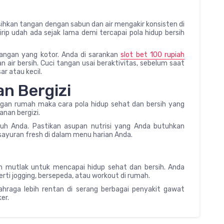
hkan tangan dengan sabun dan air mengakir konsisten di
ip udah ada sejak lama demi tercapai pola hidup bersih
angan yang kotor. Anda di sarankan
slot bet 100 rupiah
ir bersih. Cuci tangan usai beraktivitas, sebelum saat
r atau kecil.
n Bergizi
ngan rumah maka cara pola hidup sehat dan bersih yang
nan bergizi.
uh Anda. Pastikan asupan nutrisi yang Anda butuhkan
ayuran fresh di dalam menu harian Anda.
lah mutlak untuk mencapai hidup sehat dan bersih. Anda
rti jogging, bersepeda, atau workout di rumah.
ahraga lebih rentan di serang berbagai penyakit gawat
er.