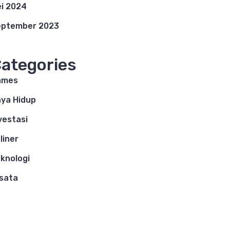
i 2024
eptember 2023
ategories
ames
ya Hidup
vestasi
liner
knologi
sata