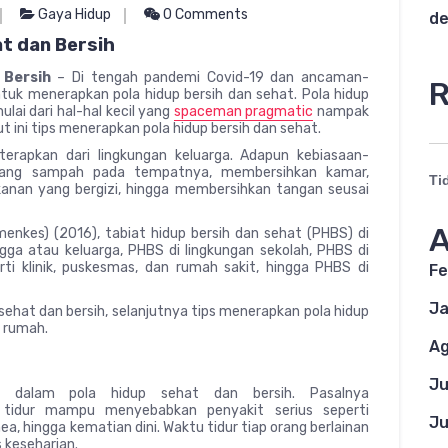
Gaya Hidup
0 Comments
de
t dan Bersih
 Bersih
– Di tengah pandemi Covid-19 dan ancaman-
R
uk menerapkan pola hidup bersih dan sehat. Pola hidup
lai dari hal-hal kecil yang
spaceman pragmatic
nampak
t ini tips menerapkan pola hidup bersih dan sehat.
terapkan dari lingkungan keluarga. Adapun kebiasaan-
buang sampah pada tempatnya, membersihkan kamar,
Ti
anan yang bergizi, hingga membersihkan tangan seusai
A
nkes) (2016), tabiat hidup bersih dan sehat (PHBS) di
gga atau keluarga, PHBS di lingkungan sekolah, PHBS di
rti klinik, puskesmas, dan rumah sakit, hingga PHBS di
Fe
Ja
hat dan bersih, selanjutnya tips menerapkan pola hidup
i rumah.
Ag
Ju
 dalam pola hidup sehat dan bersih. Pasalnya
tidur mampu menyebabkan penyakit serius seperti
Ju
ea, hingga kematian dini. Waktu tidur tiap orang berlainan
 keseharian.