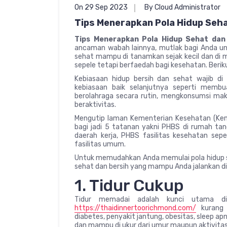
On 29 Sep 2023
By Cloud Administrator
Tips Menerapkan Pola Hidup Seha
Tips Menerapkan Pola Hidup Sehat dan
ancaman wabah lainnya, mutlak bagi Anda unt
sehat mampu di tanamkan sejak kecil dan di mu
sepele tetapi berfaedah bagi kesehatan. Beriku
Kebiasaan hidup bersih dan sehat wajib di 
kebiasaan baik selanjutnya seperti mem
berolahraga secara rutin, mengkonsumsi mak
beraktivitas.
Mengutip laman Kementerian Kesehatan (Keme
bagi jadi 5 tatanan yakni PHBS di rumah tan
daerah kerja, PHBS fasilitas kesehatan sepe
fasilitas umum.
Untuk memudahkan Anda memulai pola hidup se
sehat dan bersih yang mampu Anda jalankan d
1. Tidur Cukup
Tidur memadai adalah kunci utama di
https://thaidinnertoorichmond.com/
kurang 
diabetes, penyakit jantung, obesitas, sleep apn
dan mampu di ukur dari umur maupun aktivitas