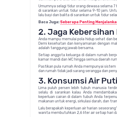
Umumnya selagi tidur orang dewasa selama 7 
di sarankan untuk tidur selama 9-10 jam. Unt
lalu bayi dan balita di sarankan untuk tidur sel
Baca Juga:
Seberapa Penting Menjalanka
2. Jaga Kebersiha
Anda mampu memulai pola hidup sehat dan bers
Demi kesehatan dan kenyamanan dengan mak
adalah tanggung jawab bersama.
Setiap anggota keluarga di dalam rumah be
kamar mandi dan WC hingga semua daerah rum
Pastikan pula rumah Anda mempunyai sistem san
dan rumah tidak jadi sarang serangga dan peny
3. Konsumsi Air Put
Lima puluh persen lebih tubuh manusia terdi
selalu di sarankan kalau Anda mendambaka
keperluan cairan di dalam tubuh Anda terpen
makanan untuk energi, sirkulasi darah, dan trans
Lalu berapakah keperluan air harian seseorang?
wanita membutuhkan 2,6 liter air setiap hari da