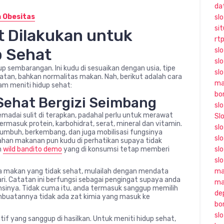
da
 Obesitas
sl
sit
 Dilakukan untuk
rtp
p Sehat
sl
slo
 sembarangan. Ini kudu di sesuaikan dengan usia, tipe
sl
hatan, bahkan normalitas makan. Nah, berikut adalah cara
ma
am meniti hidup sehat:
bo
Sehat Bergizi Seimbang
slo
madai sulit di terapkan, padahal perlu untuk merawat
Sl
ermasuk protein, karbohidrat, serat, mineral dan vitamin.
sl
 tumbuh, berkembang, dan juga mobilisasi fungsinya
sl
ahan makanan pun kudu di perhatikan supaya tidak
slo
n
wild bandito demo
yang di konsumsi tetap memberi
sl
ma
pola makan yang tidak sehat, mulailah dengan mendata
ri. Catatan ini berfungsi sebagai pengingat supaya anda
ma
nya. Tidak cuma itu, anda termasuk sanggup memilih
de
mbuatannya tidak ada zat kimia yang masuk ke
bo
slo
tif yang sanggup di hasilkan. Untuk meniti hidup sehat,