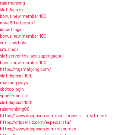
raja mahjong
slot depo 5k
bonus new member 100
nova88 alternatif
ibcbet login
bonus new member 100
situs judi bola
situs bola
slot server thailand super gacor
bonus new member 100
https://rajamahjong.com/
slot deposit 10rb
mahjong ways
sbotop login
spaceman slot
slot deposit 10rb
rajamahjong88
https://www.drjeppson.com/our-services--treatments
https://drjoseroiz.com/especialista/
https://www.drjeppson.com/resources