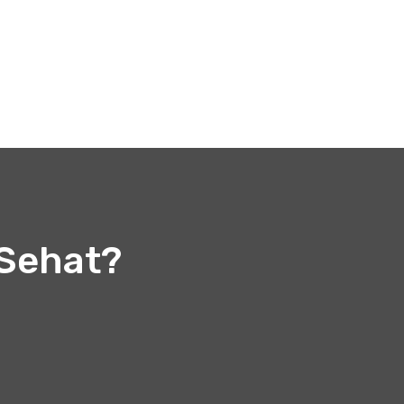
 Sehat?