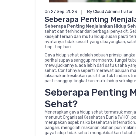
On 27 Sep, 2023
By Cloud Administrator
Seberapa Penting Menjal
Seberapa Penting Menjalankan Hidup Se
sehat dan terhindar dari berbagai penyakit. S
kesejahteraan dan mutu hidup sudah pasti te
nyatanya tidak sesulit yang dibayangkan, sa
tiap-tiap hari.
Gaya hidup sehat adalah sebuah prinsip jangka
perihal supaya sanggup membantu fungsi tubu
mewujudkannya, ada lebih dari satu usaha yan
sehat. Contohnya seperti merawat asupan maka
laksanakan kesibukan positif untuk hindari str
pasti sanggup tingkatkan mutu hidup sekalig
Seberapa Penting 
Sehat?
Menerapkan gaya hidup sehat termasuk menjad
menurut Organisasi Kesehatan Dunia (WHO), po
merupakan aspek risiko kesehatan internation
pangan, mengolah makanan olahan pun makin m
gaya hidup tidak sehat mengakibatkan tubuh 