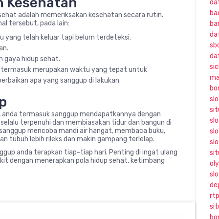
n Kesehatan
da
ba
sehat adalah memeriksakan kesehatan secara rutin.
hal tersebut, pada lain:
ba
da
 yang telah keluar tapi belum terdeteksi.
sb
an.
daf
gaya hidup sehat.
sic
an termasuk merupakan waktu yang tepat untuk
ma
erbaikan apa yang sanggup di lakukan.
bo
up
slo
sit
t, anda termasuk sanggup mendapatkannya dengan
sl
 selalu terpenuhi dan membiasakan tidur dan bangun di
da sanggup mencoba mandi air hangat, membaca buku,
sl
 tubuh lebih rileks dan makin gampang terlelap.
sl
nggup anda terapkan tiap-tiap hari. Penting di ingat ulang
sit
kit dengan menerapkan pola hidup sehat, ketimbang
ol
sl
de
rtp
sit
bo