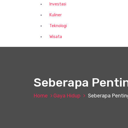
Investasi
t
Kuliner
Teknologi
Wisata
Seberapa Penti
Home
Gaya Hidup
Seberapa Pentin