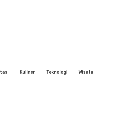
tasi
Kuliner
Teknologi
Wisata