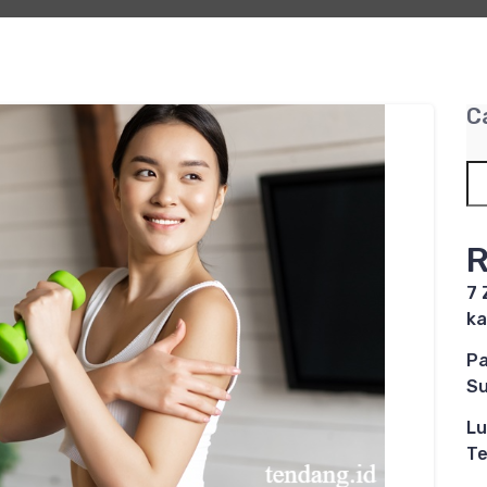
C
R
7 
ka
Pa
Su
Lu
Te