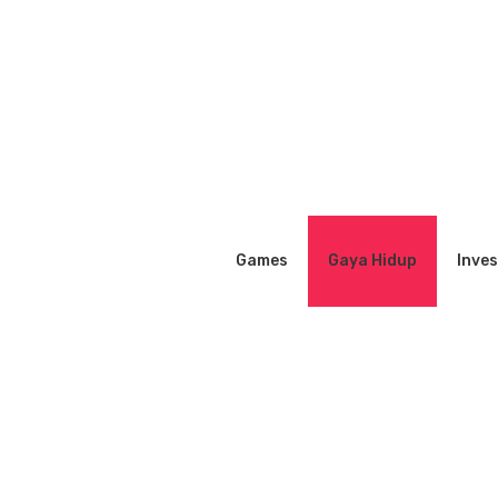
Games
Gaya Hidup
Inves