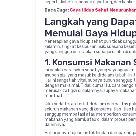
seperti diabetes, penyakit jantung, dan kanker.
Baca Juga:
Gaya Hidup Sehat Menurunkan
Langkah yang Dapat
Memulai Gaya Hidu
Menerapkan gaya hidup sehat pun tidak sanggup
kelamin, tingkat kesibukan fisik, suasana kese
yang sanggup di terapkan sebagai usaha di dal
1. Konsumsi Makanan 
Ini adalah cara hidup sehat yang sayangnya me
asupan gizi yang masuk ke di dalam tubuh. Ini t
Hal ini sangatlah vital, supaya tubuh sanggup
dengan maksimal. Tidak cuma itu, cara pengol
merusak zat gizi di dalamnya, supaya makana
manfaat.
Jika anda tetap terlilit di dalam normalitas 
seluruh makanan yang di konsumsi tiap-tiap ha
sanggup membatasi atau memberikan konsumsi
makanan yang alami, atau di dalam proses pe
dalamnya.
Hal ini punya tujuan untuk hindari dampak nega