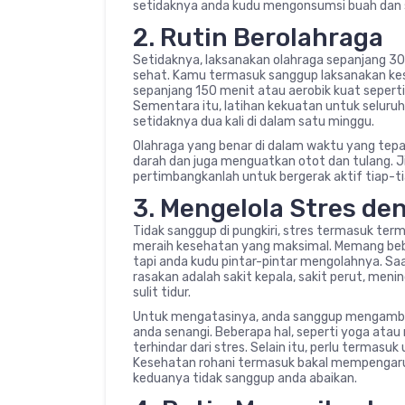
setidaknya anda kudu mengonsumsi buah dan sa
2. Rutin Berolahraga
Setidaknya, laksanakan olahraga sepanjang 30 m
sehat. Kamu termasuk sanggup laksanakan kesi
sepanjang 150 menit atau aerobik kuat seperti
Sementara itu, latihan kekuatan untuk seluruh
setidaknya dua kali di dalam satu minggu.
Olahraga yang benar di dalam waktu yang tep
darah dan juga menguatkan otot dan tulang. J
pertimbangkanlah untuk bergerak aktif tiap-tia
3. Mengelola Stres de
Tidak sanggup di pungkiri, stres termasuk term
meraih kesehatan yang maksimal. Memang beb
tapi anda kudu pintar-pintar mengolahnya. Saa
rasakan adalah sakit kepala, sakit perut, meni
sulit tidur.
Untuk mengatasinya, anda sanggup mengambil 
anda senangi. Beberapa hal, seperti yoga atau
terhindar dari stres. Selain itu, perlu termas
Kesehatan rohani termasuk bakal mempengaruh
keduanya tidak sanggup anda abaikan.