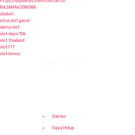
https://drjoseroiz.com/contacto/
RAJAMAHJONG88
sbobet
situs slot gacor
demo slot
slot depo 10k
slot thailand
slot777
slot bonus
S
k
i
p
t
o
c
o
n
Games
t
e
Gaya Hidup
n