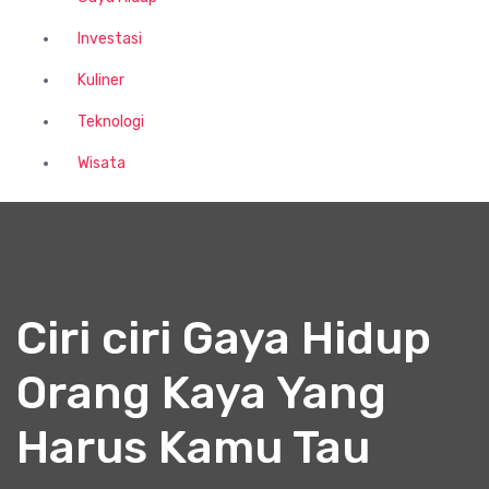
Investasi
Kuliner
Teknologi
Wisata
Ciri ciri Gaya Hidup
Orang Kaya Yang
Harus Kamu Tau