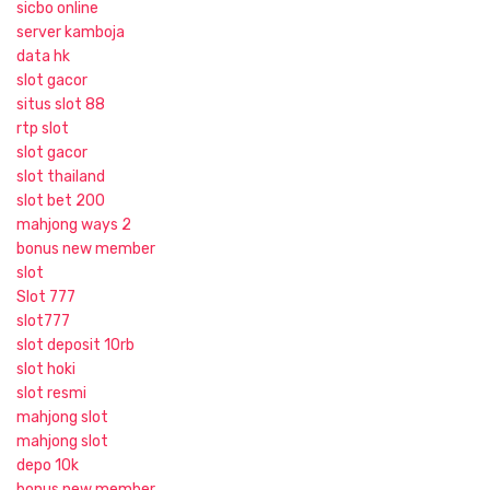
sicbo online
server kamboja
data hk
slot gacor
situs slot 88
rtp slot
slot gacor
slot thailand
slot bet 200
mahjong ways 2
bonus new member
slot
Slot 777
slot777
slot deposit 10rb
slot hoki
slot resmi
mahjong slot
mahjong slot
depo 10k
bonus new member