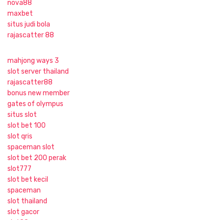
nova88
maxbet
situs judi bola
rajascatter 88
mahjong ways 3
slot server thailand
rajascatter88
bonus new member
gates of olympus
situs slot
slot bet 100
slot qris
spaceman slot
slot bet 200 perak
slot777
slot bet kecil
spaceman
slot thailand
slot gacor