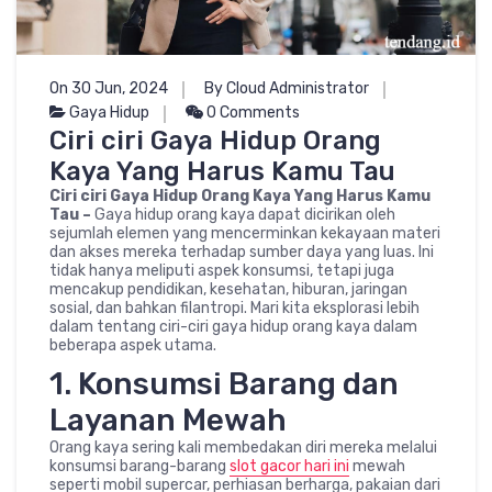
On 30 Jun, 2024
By Cloud Administrator
Gaya Hidup
0 Comments
Ciri ciri Gaya Hidup Orang
Kaya Yang Harus Kamu Tau
Ciri ciri Gaya Hidup Orang Kaya Yang Harus Kamu
Tau –
Gaya hidup orang kaya dapat dicirikan oleh
sejumlah elemen yang mencerminkan kekayaan materi
dan akses mereka terhadap sumber daya yang luas. Ini
tidak hanya meliputi aspek konsumsi, tetapi juga
mencakup pendidikan, kesehatan, hiburan, jaringan
sosial, dan bahkan filantropi. Mari kita eksplorasi lebih
dalam tentang ciri-ciri gaya hidup orang kaya dalam
beberapa aspek utama.
1. Konsumsi Barang dan
Layanan Mewah
Orang kaya sering kali membedakan diri mereka melalui
konsumsi barang-barang
slot gacor hari ini
mewah
seperti mobil supercar, perhiasan berharga, pakaian dari