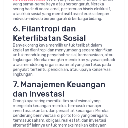
yang sama-sama kaya atau berpengaruh. Mereka
sering hadir di acara amal, pertemuan bisnis eksklusif,
atau klub sosial yang memfasilitasi interaksi dengan
individu-individu berpengaruh di berbagai bidang.
6. Filantropi dan
Keterlibatan Sosial
Banyak orang kaya memilih untuk terlibat dalam
kegiatan filantropi dan menyumbang secara signifikan
untuk mendukung penyebab sosial, kemanusiaan, atau
lingkungan. Mereka mungkin mendirikan yayasan pribadi
atau mendukung organisasi amal yang berfokus pada
penyakit tertentu, pendidikan, atau upaya konservasi
lingkungan.
7. Manajemen Keuangan
dan Investasi
Orang kaya sering memiliki tim profesional yang
mengelola keuangan mereka, termasuk manajer
investasi, akuntan, dan penasihat keuangan. Mereka
cenderung berinvestasi di portofolio yang beragam,
termasuk saham, obligasi, real estat, dan investasi
alternatif lainnya untuk memaksimalkan kekayaan