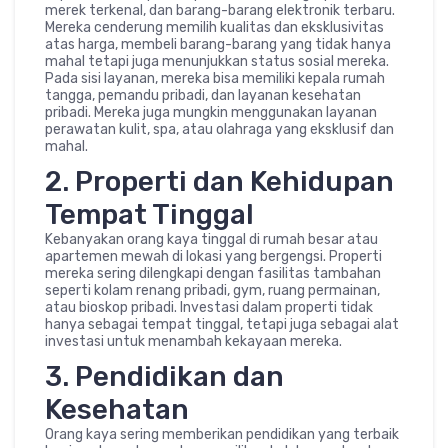
merek terkenal, dan barang-barang elektronik terbaru.
Mereka cenderung memilih kualitas dan eksklusivitas
atas harga, membeli barang-barang yang tidak hanya
mahal tetapi juga menunjukkan status sosial mereka.
Pada sisi layanan, mereka bisa memiliki kepala rumah
tangga, pemandu pribadi, dan layanan kesehatan
pribadi. Mereka juga mungkin menggunakan layanan
perawatan kulit, spa, atau olahraga yang eksklusif dan
mahal.
2. Properti dan Kehidupan
Tempat Tinggal
Kebanyakan orang kaya tinggal di rumah besar atau
apartemen mewah di lokasi yang bergengsi. Properti
mereka sering dilengkapi dengan fasilitas tambahan
seperti kolam renang pribadi, gym, ruang permainan,
atau bioskop pribadi. Investasi dalam properti tidak
hanya sebagai tempat tinggal, tetapi juga sebagai alat
investasi untuk menambah kekayaan mereka.
3. Pendidikan dan
Kesehatan
Orang kaya sering memberikan pendidikan yang terbaik