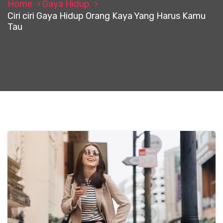
Home
Gaya Hidup
Ciri ciri Gaya Hidup Orang Kaya Yang Harus Kamu
Tau