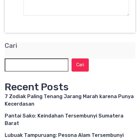
Cari
Cari
Recent Posts
7 Zodiak Paling Tenang Jarang Marah karena Punya
Kecerdasan
Pantai Sako: Keindahan Tersembunyi Sumatera
Barat
Lubuak Tampuruang: Pesona Alam Tersembunyi