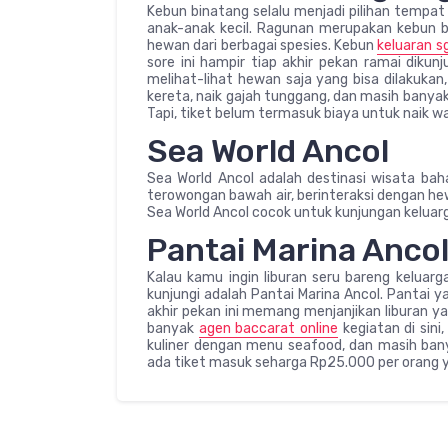
Kebun binatang selalu menjadi pilihan tempat
anak-anak kecil. Ragunan merupakan kebun b
hewan dari berbagai spesies. Kebun
keluaran s
sore ini hampir tiap akhir pekan ramai dikun
melihat-lihat hewan saja yang bisa dilakukan
kereta, naik gajah tunggang, dan masih banyak
Tapi, tiket belum termasuk biaya untuk naik 
Sea World Ancol
Sea World Ancol adalah destinasi wisata bah
terowongan bawah air, berinteraksi dengan h
Sea World Ancol cocok untuk kunjungan kelua
Pantai Marina Anco
Kalau kamu ingin liburan seru bareng keluar
kunjungi adalah Pantai Marina Ancol. Pantai 
akhir pekan ini memang menjanjikan liburan y
banyak
agen baccarat online
kegiatan di sini
kuliner dengan menu seafood, dan masih banya
ada tiket masuk seharga Rp25.000 per orang y