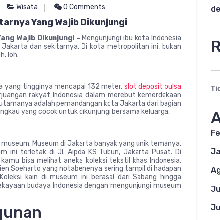
Wisata
0 Comments
de
arnya Yang Wajib Dikunjungi
ang Wajib Dikunjungi –
Mengunjungi ibu kota Indonesia
R
akarta dan sekitarnya. Di kota metropolitan ini, bukan
, loh.
ta yang tingginya mencapai 132 meter.
slot deposit pulsa
Ti
erjuangan rakyat Indonesia dalam merebut kemerdekaan
ik utamanya adalah pemandangan kota Jakarta dari bagian
ngkau yang cocok untuk dikunjungi bersama keluarga.
A
Fe
a museum. Museum di Jakarta banyak yang unik temanya,
Ja
 ini terletak di Jl. Aipda KS Tubun, Jakarta Pusat. Di
amu bisa melihat aneka koleksi tekstil khas Indonesia.
ien Soeharto yang notabenenya sering tampil di hadapan
Ag
=Koleksi kain di museum ini berasal dari Sabang hingga
 kekayaan budaya Indonesia dengan mengunjungi museum
Ju
Ju
gunan