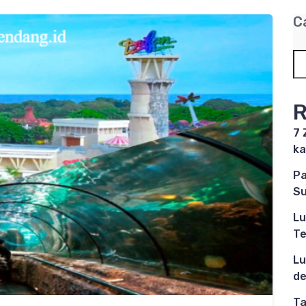
C
R
7 
ka
Pa
Su
Lu
Te
Lu
de
Ta