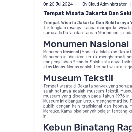
On 20 Jul 2024
By Cloud Administrator
Tempat Wisata Jakarta Dan Sekit
Tempat Wisata Jakarta Dan Sekitarnya Y
tak lengkap rasanya tanpa mampir ke wisata J
cuma ada Dufan dan Taman Mini Indonesia Indah
Monumen Nasional
Monumen Nasional (Monas) adalah ikon Jakar
Monumen ini didirikan untuk menghormati p
dari penjajahan Belanda. Salah satu daya tar
atas Monas. Monas adalah tempat wisata terja
Museum Tekstil
Tempat wisata di Jakarta banyak yang berup
salah satunya adalah museum tekstil. Museum
museum yang dibangun pada tahun 1976 ini, k
Museum ini dibangun untuk menghormati Ibu T
publik dengan kain tradisional dan kebaya. 
Merauke. Kamu bisa banyak belajar tentang
ini.
Kebun Binatang Ra