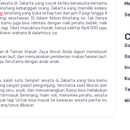
Me
 wisata di Jakarta yang cocok ketika berwisata bersama
inatang kebanggan orang Jakarta yang memiliki koleksi
gp
binatang yang buka setiap hari dari jam 9 pagi hingga 4
S
jungi wisatawan. Di dalam kebun binatang ini, tak hanya
, kamu juga bisa rekreasi dengan naik perahu bebek, naik
 lagi. Tiket masuknya murah, hanya sekitar Rp4.000 saja.
wahana-wahana di dalamnya, ya.
C
G
ari di Taman Impian Jaya Ancol. Anda dapat menelusuri
Ga
ewan laut, dan menyaksikan pemberian makan hewan laut.
rga, terutama dengan anak-anak.
In
l
Ku
ga, salah satu tempat wisata di Jakarta yang bisa kamu
yang sangat padat pengunjung, terutama saat liburan dan
Te
ang seru, asyik, dan menyenangkan. Kamu bisa melakukan
, termasuk berenang, main voli, menyewa perahu, wisata
Wi
k lagi. Untuk bisa masuk ke kawasan wisata pantai ini,
ang harus dibayar.