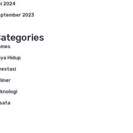
i 2024
eptember 2023
ategories
ames
ya Hidup
vestasi
liner
knologi
sata