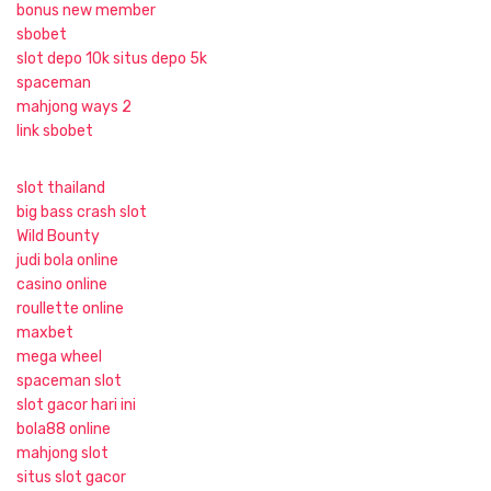
bonus new member
sbobet
slot depo 10k
situs depo 5k
spaceman
mahjong ways 2
link sbobet
slot thailand
big bass crash slot
Wild Bounty
judi bola online
casino online
roullette online
maxbet
mega wheel
spaceman slot
slot gacor hari ini
bola88 online
mahjong slot
situs slot gacor