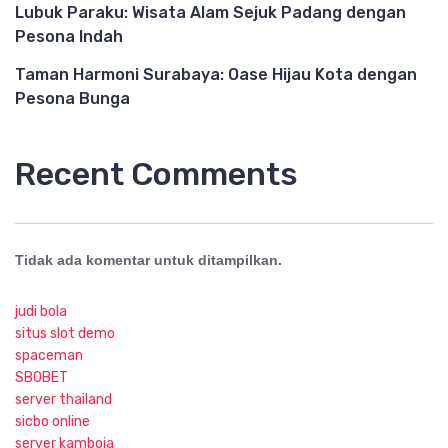
Lubuk Paraku: Wisata Alam Sejuk Padang dengan
Pesona Indah
Taman Harmoni Surabaya: Oase Hijau Kota dengan
Pesona Bunga
Recent Comments
Tidak ada komentar untuk ditampilkan.
judi bola
situs slot demo
spaceman
SBOBET
server thailand
sicbo online
server kamboja