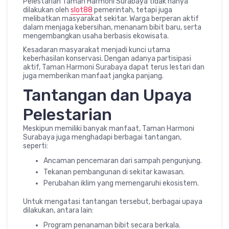
Pelestarian Taman Harmoni Surabaya tidak hanya
dilakukan oleh
slot88
pemerintah, tetapi juga
melibatkan masyarakat sekitar. Warga berperan aktif
dalam menjaga kebersihan, menanam bibit baru, serta
mengembangkan usaha berbasis ekowisata.
Kesadaran masyarakat menjadi kunci utama
keberhasilan konservasi. Dengan adanya partisipasi
aktif, Taman Harmoni Surabaya dapat terus lestari dan
juga memberikan manfaat jangka panjang.
Tantangan dan Upaya
Pelestarian
Meskipun memiliki banyak manfaat, Taman Harmoni
Surabaya juga menghadapi berbagai tantangan,
seperti:
Ancaman pencemaran dari sampah pengunjung.
Tekanan pembangunan di sekitar kawasan.
Perubahan iklim yang memengaruhi ekosistem.
Untuk mengatasi tantangan tersebut, berbagai upaya
dilakukan, antara lain:
Program penanaman bibit secara berkala.