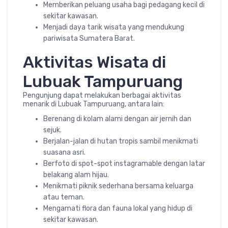
Memberikan peluang usaha bagi pedagang kecil di
sekitar kawasan.
Menjadi daya tarik wisata yang mendukung
pariwisata Sumatera Barat.
Aktivitas Wisata di
Lubuak Tampuruang
Pengunjung dapat melakukan berbagai aktivitas
menarik di Lubuak Tampuruang, antara lain:
Berenang di kolam alami dengan air jernih dan
sejuk.
Berjalan-jalan di hutan tropis sambil menikmati
suasana asri.
Berfoto di spot-spot instagramable dengan latar
belakang alam hijau.
Menikmati piknik sederhana bersama keluarga
atau teman.
Mengamati flora dan fauna lokal yang hidup di
sekitar kawasan.