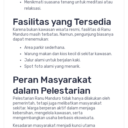
Menikmati suasana tenang untuk meditasi atau
relaksasi.
Fasilitas yang Tersedia
Karena bukan kawasan wisata resmi, fasilitas di Ranu
Manduro masih terbatas. Namun, pengunjung biasanya
dapat menemukan:
Area parkir sederhana.
Warung makan dan kios kecil di sekitar kawasan.
Jalur alami untuk berjalan kaki.
Spot foto alami yang menarik.
Peran Masyarakat
dalam Pelestarian
Pelestarian Ranu Manduro tidak hanya dilakukan oleh
pemerintah, tetapi juga melibatkan masyarakat
sekitar. Warga berperan aktif dalam menjaga
kebersihan, mengelola kawasan, serta
mengembangkan usaha berbasis ekowisata.
Kesadaran masyarakat menjadi kunci utama