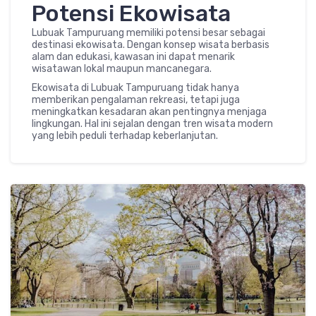
Potensi Ekowisata
Lubuak Tampuruang memiliki potensi besar sebagai
destinasi ekowisata. Dengan konsep wisata berbasis
alam dan edukasi, kawasan ini dapat menarik
wisatawan lokal maupun mancanegara.
Ekowisata di Lubuak Tampuruang tidak hanya
memberikan pengalaman rekreasi, tetapi juga
meningkatkan kesadaran akan pentingnya menjaga
lingkungan. Hal ini sejalan dengan tren wisata modern
yang lebih peduli terhadap keberlanjutan.