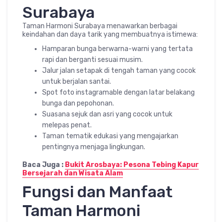
Surabaya
Taman Harmoni Surabaya menawarkan berbagai
keindahan dan daya tarik yang membuatnya istimewa:
Hamparan bunga berwarna-warni yang tertata
rapi dan berganti sesuai musim.
Jalur jalan setapak di tengah taman yang cocok
untuk berjalan santai.
Spot foto instagramable dengan latar belakang
bunga dan pepohonan.
Suasana sejuk dan asri yang cocok untuk
melepas penat.
Taman tematik edukasi yang mengajarkan
pentingnya menjaga lingkungan.
Baca Juga :
Bukit Arosbaya: Pesona Tebing Kapur
Bersejarah dan Wisata Alam
Fungsi dan Manfaat
Taman Harmoni