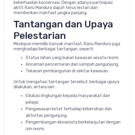
keberhasilan konservasi. Dengan adanya partisipasi
aktif, Ranu Manduro dapat terus lestari dan
memberikan manfaat jangka panjang.
Tantangan dan Upaya
Pelestarian
Meskipun memiliki banyak manfaat, Ranu Manduro juga
menghadapi berbagai tantangan, seperti:
Status lahan yang bukan kawasan wisata resmi.
Ancaman pencemaran dari sampah pengunjung.
Tekanan pembangunan di sekitar kawasan.
Untuk mengatasi tantangan tersebut, berbagai upaya
dilakukan, antara lain:
Edukasi lingkungan kepada masyarakat dan
pelajar.
Pengawasan ketat terhadap kebersihan dan
aktivitas pengunjung.
Pengembangan ekowisata berkelanjutan dengan
izin resmi.