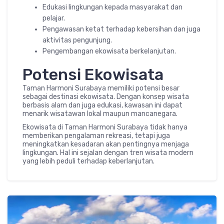
Edukasi lingkungan kepada masyarakat dan
pelajar.
Pengawasan ketat terhadap kebersihan dan juga
aktivitas pengunjung.
Pengembangan ekowisata berkelanjutan.
Potensi Ekowisata
Taman Harmoni Surabaya memiliki potensi besar
sebagai destinasi ekowisata. Dengan konsep wisata
berbasis alam dan juga edukasi, kawasan ini dapat
menarik wisatawan lokal maupun mancanegara.
Ekowisata di Taman Harmoni Surabaya tidak hanya
memberikan pengalaman rekreasi, tetapi juga
meningkatkan kesadaran akan pentingnya menjaga
lingkungan. Hal ini sejalan dengan tren wisata modern
yang lebih peduli terhadap keberlanjutan.