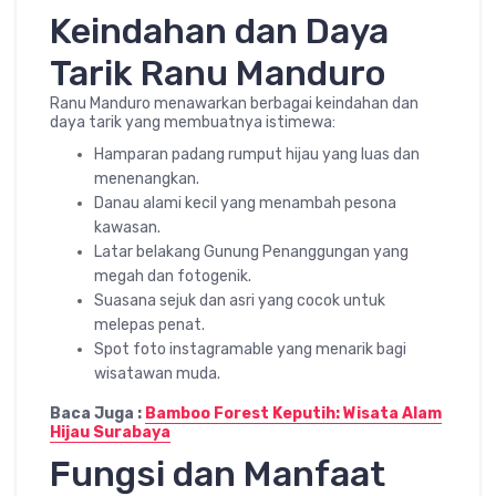
Keindahan dan Daya
Tarik Ranu Manduro
Ranu Manduro menawarkan berbagai keindahan dan
daya tarik yang membuatnya istimewa:
Hamparan padang rumput hijau yang luas dan
menenangkan.
Danau alami kecil yang menambah pesona
kawasan.
Latar belakang Gunung Penanggungan yang
megah dan fotogenik.
Suasana sejuk dan asri yang cocok untuk
melepas penat.
Spot foto instagramable yang menarik bagi
wisatawan muda.
Baca Juga :
Bamboo Forest Keputih: Wisata Alam
Hijau Surabaya
Fungsi dan Manfaat