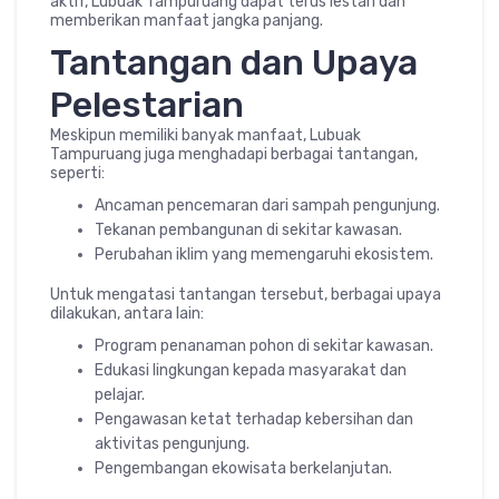
aktif, Lubuak Tampuruang dapat terus lestari dan
memberikan manfaat jangka panjang.
Tantangan dan Upaya
Pelestarian
Meskipun memiliki banyak manfaat, Lubuak
Tampuruang juga menghadapi berbagai tantangan,
seperti:
Ancaman pencemaran dari sampah pengunjung.
Tekanan pembangunan di sekitar kawasan.
Perubahan iklim yang memengaruhi ekosistem.
Untuk mengatasi tantangan tersebut, berbagai upaya
dilakukan, antara lain:
Program penanaman pohon di sekitar kawasan.
Edukasi lingkungan kepada masyarakat dan
pelajar.
Pengawasan ketat terhadap kebersihan dan
aktivitas pengunjung.
Pengembangan ekowisata berkelanjutan.