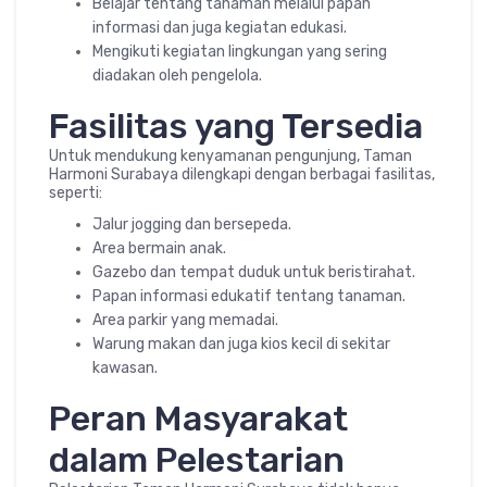
Belajar tentang tanaman melalui papan
informasi dan juga kegiatan edukasi.
Mengikuti kegiatan lingkungan yang sering
diadakan oleh pengelola.
Fasilitas yang Tersedia
Untuk mendukung kenyamanan pengunjung, Taman
Harmoni Surabaya dilengkapi dengan berbagai fasilitas,
seperti:
Jalur jogging dan bersepeda.
Area bermain anak.
Gazebo dan tempat duduk untuk beristirahat.
Papan informasi edukatif tentang tanaman.
Area parkir yang memadai.
Warung makan dan juga kios kecil di sekitar
kawasan.
Peran Masyarakat
dalam Pelestarian