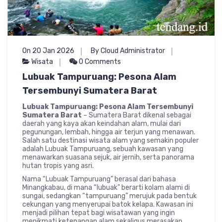
On 20 Jan 2026
By Cloud Administrator
Wisata
0 Comments
Lubuak Tampuruang: Pesona Alam
Tersembunyi Sumatera Barat
Lubuak Tampuruang: Pesona Alam Tersembunyi
Sumatera Barat
– Sumatera Barat dikenal sebagai
daerah yang kaya akan keindahan alam, mulai dari
pegunungan, lembah, hingga air terjun yang menawan.
Salah satu destinasi wisata alam yang semakin populer
adalah Lubuak Tampuruang, sebuah kawasan yang
menawarkan suasana sejuk, air jernih, serta panorama
hutan tropis yang asri.
Nama “Lubuak Tampuruang” berasal dari bahasa
Minangkabau, di mana “lubuak” berarti kolam alami di
sungai, sedangkan “tampuruang” merujuk pada bentuk
cekungan yang menyerupai batok kelapa. Kawasan ini
menjadi pilihan tepat bagi wisatawan yang ingin
menikmati ketenangan alam sekaligus merasakan