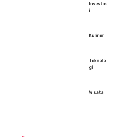
Investas
e
i
n
t
Kuliner
Teknolo
gi
Wisata