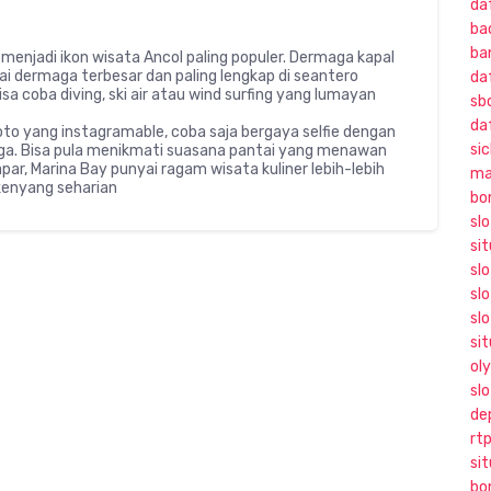
da
ba
ba
menjadi ikon wisata Ancol paling populer. Dermaga kapal
ai dermaga terbesar dan paling lengkap di seantero
da
sa coba diving, ski air atau wind surfing yang lumayan
sb
daf
 yang instagramable, coba saja bergaya selfie dengan
sic
maga. Bisa pula menikmati suasana pantai yang menawan
apar, Marina Bay punyai ragam wisata kuliner lebih-lebih
ma
enyang seharian
bo
slo
sit
sl
sl
sl
sit
ol
sl
de
rtp
sit
bo