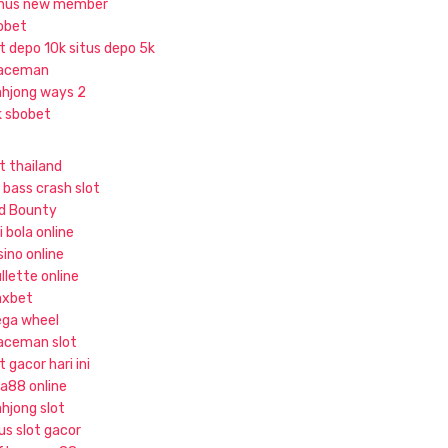
nus new member
obet
ot depo 10k
situs depo 5k
aceman
hjong ways 2
nk sbobet
t thailand
 bass crash slot
ld Bounty
i bola online
sino online
llette online
xbet
ga wheel
aceman slot
t gacor hari ini
la88 online
hjong slot
us slot gacor