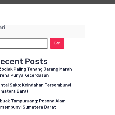
ari
Cari
ecent Posts
Zodiak Paling Tenang Jarang Marah
rena Punya Kecerdasan
ntai Sako: Keindahan Tersembunyi
matera Barat
buak Tampuruang: Pesona Alam
rsembunyi Sumatera Barat