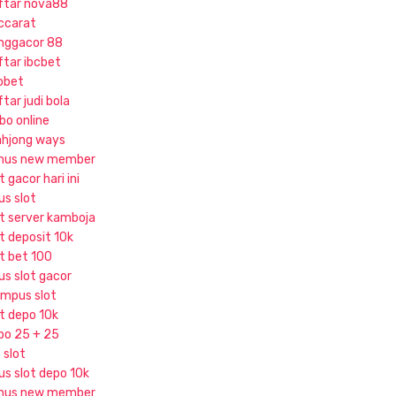
ftar nova88
ccarat
nggacor 88
ftar ibcbet
obet
tar judi bola
bo online
hjong ways
nus new member
t gacor hari ini
us slot
ot server kamboja
ot deposit 10k
ot bet 100
us slot gacor
ympus slot
ot depo 10k
po 25 + 25
 slot
us slot depo 10k
nus new member