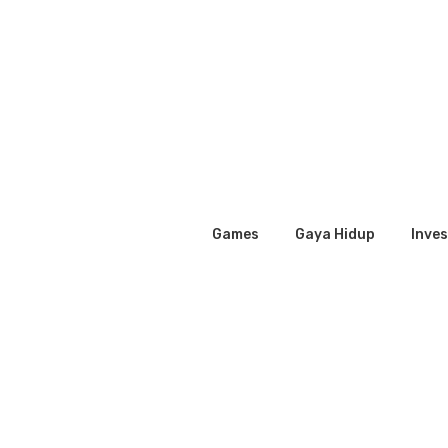
Games
Gaya Hidup
Inves