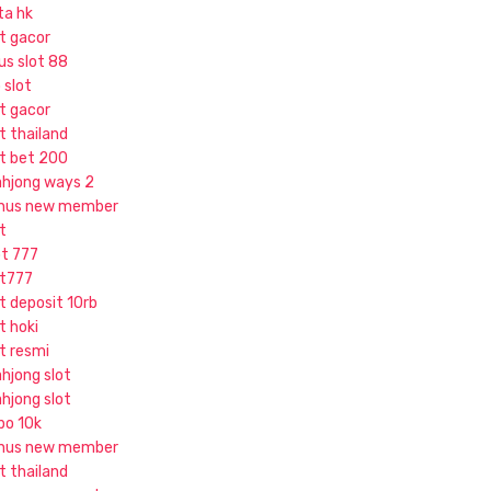
ta hk
ot gacor
us slot 88
 slot
ot gacor
t thailand
ot bet 200
hjong ways 2
nus new member
t
ot 777
ot777
ot deposit 10rb
t hoki
ot resmi
hjong slot
hjong slot
po 10k
nus new member
t thailand