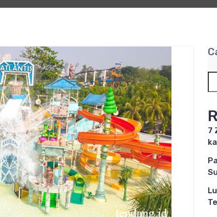
C
R
7 
ka
Pa
Su
Lu
Te