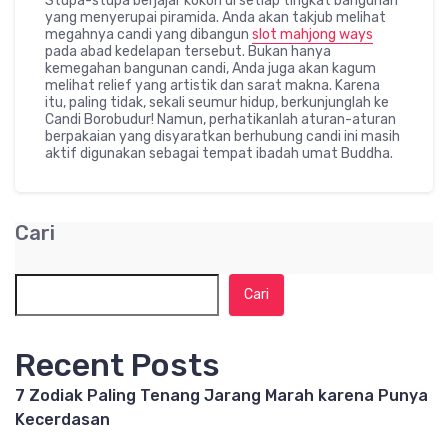
Stupa-stupa berjajar kokoh di setiap tingkat bangunan
yang menyerupai piramida. Anda akan takjub melihat
megahnya candi yang dibangun
slot mahjong ways
pada abad kedelapan tersebut. Bukan hanya
kemegahan bangunan candi, Anda juga akan kagum
melihat relief yang artistik dan sarat makna. Karena
itu, paling tidak, sekali seumur hidup, berkunjunglah ke
Candi Borobudur! Namun, perhatikanlah aturan-aturan
berpakaian yang disyaratkan berhubung candi ini masih
aktif digunakan sebagai tempat ibadah umat Buddha.
Cari
Cari
Recent Posts
7 Zodiak Paling Tenang Jarang Marah karena Punya
Kecerdasan