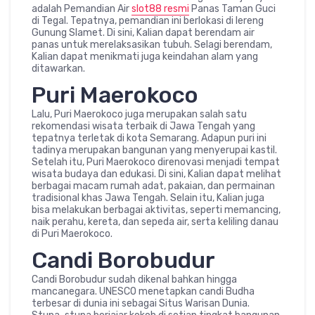
adalah Pemandian Air
slot88 resmi
Panas Taman Guci
di Tegal. Tepatnya, pemandian ini berlokasi di lereng
Gunung Slamet. Di sini, Kalian dapat berendam air
panas untuk merelaksasikan tubuh. Selagi berendam,
Kalian dapat menikmati juga keindahan alam yang
ditawarkan.
Puri Maerokoco
Lalu, Puri Maerokoco juga merupakan salah satu
rekomendasi wisata terbaik di Jawa Tengah yang
tepatnya terletak di kota Semarang. Adapun puri ini
tadinya merupakan bangunan yang menyerupai kastil.
Setelah itu, Puri Maerokoco direnovasi menjadi tempat
wisata budaya dan edukasi. Di sini, Kalian dapat melihat
berbagai macam rumah adat, pakaian, dan permainan
tradisional khas Jawa Tengah. Selain itu, Kalian juga
bisa melakukan berbagai aktivitas, seperti memancing,
naik perahu, kereta, dan sepeda air, serta keliling danau
di Puri Maerokoco.
Candi Borobudur
Candi Borobudur sudah dikenal bahkan hingga
mancanegara. UNESCO menetapkan candi Budha
terbesar di dunia ini sebagai Situs Warisan Dunia.