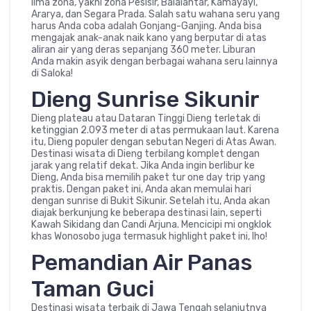
lima zona, yakni zona Pesisir, Balalantar, Kamayayi,
Ararya, dan Segara Prada. Salah satu wahana seru yang
harus Anda coba adalah Gonjang-Ganjing. Anda bisa
mengajak anak-anak naik kano yang berputar di atas
aliran air yang deras sepanjang 360 meter. Liburan
Anda makin asyik dengan berbagai wahana seru lainnya
di Saloka!
Dieng Sunrise Sikunir
Dieng plateau atau Dataran Tinggi Dieng terletak di
ketinggian 2.093 meter di atas permukaan laut. Karena
itu, Dieng populer dengan sebutan Negeri di Atas Awan.
Destinasi wisata di Dieng terbilang komplet dengan
jarak yang relatif dekat. Jika Anda ingin berlibur ke
Dieng, Anda bisa memilih paket tur one day trip yang
praktis. Dengan paket ini, Anda akan memulai hari
dengan sunrise di Bukit Sikunir. Setelah itu, Anda akan
diajak berkunjung ke beberapa destinasi lain, seperti
Kawah Sikidang dan Candi Arjuna. Mencicipi mi ongklok
khas Wonosobo juga termasuk highlight paket ini, lho!
Pemandian Air Panas
Taman Guci
Destinasi wisata terbaik di Jawa Tengah selanjutnya