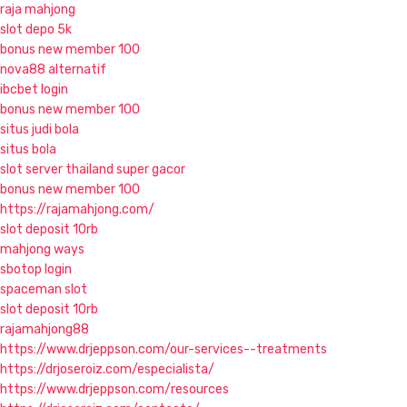
raja mahjong
slot depo 5k
bonus new member 100
nova88 alternatif
ibcbet login
bonus new member 100
situs judi bola
situs bola
slot server thailand super gacor
bonus new member 100
https://rajamahjong.com/
slot deposit 10rb
mahjong ways
sbotop login
spaceman slot
slot deposit 10rb
rajamahjong88
https://www.drjeppson.com/our-services--treatments
https://drjoseroiz.com/especialista/
https://www.drjeppson.com/resources