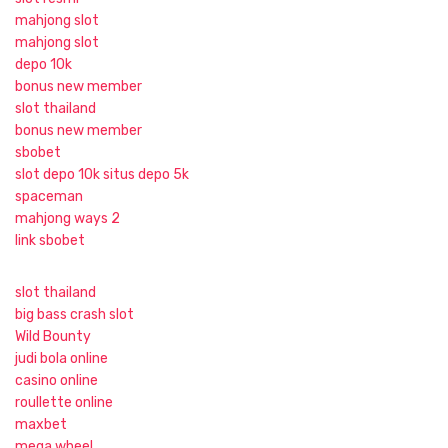
mahjong slot
mahjong slot
depo 10k
bonus new member
slot thailand
bonus new member
sbobet
slot depo 10k
situs depo 5k
spaceman
mahjong ways 2
link sbobet
slot thailand
big bass crash slot
Wild Bounty
judi bola online
casino online
roullette online
maxbet
mega wheel