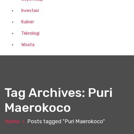
Investasi
Kuliner
Teknologi
Wisata
Tag Archives: Puri
Maerokoco
Home
Posts tagged "Puri Maerokoco"