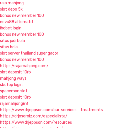
raja mahjong
slot depo 5k
bonus new member 100
nova88 alternatif
ibcbet login
bonus new member 100
situs judi bola
situs bola
slot server thailand super gacor
bonus new member 100
https://rajamahjong.com/
slot deposit 10rb
mahjong ways
sbotop login
spaceman slot
slot deposit 10rb
rajamahjong88
https://www.drjeppson.com/our-services--treatments
https://drjoseroiz.com/especialista/
https://www.drjeppson.com/resources