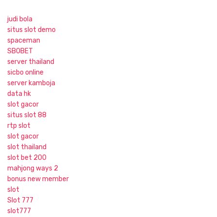
judi bola
situs slot demo
spaceman
SBOBET
server thailand
sicbo online
server kamboja
data hk
slot gacor
situs slot 88
rtp slot
slot gacor
slot thailand
slot bet 200
mahjong ways 2
bonus new member
slot
Slot 777
slot777