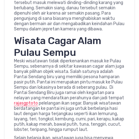
tersebut masuk melewati dinding-dinding karang yang
berlubang. Semakin siang, danau tersebut semakin
dipenuhi oleh air karena air semakin pasang. Para
pengunjung di sana biasanya menghabiskan waktu
dengan bermain air dan mengabadikan keindahan Pulau
Sempu dalam jepretan kamera yang dibawa.
Wisata Cagar Alam
Pulau Sempu
Meski wisatawan tidak diperkenankan masuk ke Pulau
Sempu, sebenarnya di sekitar kawasan cagar alam juga
banyak pilihan objek wisata. Salah satunya adalah
Pantai Sendang biru yang memiliki pesona hamparan
pasir putih. Pantai ini merupakan pintu masuk ke Pulau
Sempu dan lokasinya berada di seberang pulau. Di
Pantai Sendang Biru juga ramai oleh kegiatan para
nelayan yang mendaratkan perahunya dan jadi tempat
rajasgptoto
pelelangan ikan segar. Banyak wisatawan
berdatangan ke pantai ini juga untuk berbelanja hasi
laut dengan harga terjangkau seperti ikan lemurung,
layang, teri, tongkol, kembung, cumi, pari, kerapu, kakap
putih, kakap merah, bawal putih, tuna, tenggiri, cucut,
lobster, teripang, hingga rumput laut.
Selain belanja ikan, wisatawan juga bisa menyewa