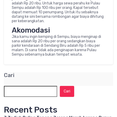
adalah Rp 20 ribu. Untuk harga sewa perahu ke Pulau
Sempu adalah Rp 100 ribu per orang. Kapal tersebut
dapat memuat 10 penumpang. Untuk itu sebaiknya
datang ke sini bersama rombongan agar biaya dihitung
per keberangkatan.
Akomodasi
Jika kamu ingin kemping di Sempu, biaya menginap di
sana adalah Rp 20 ribu per orang sedangkan biaya
parkir kendaraan di Sendang Biru adalah Rp 5 ribu per
malam. Di sana tidak ada penginapan karena Pulau
Sempu sebenarnya bukan tempat wisata.
Cari
Cari
Recent Posts