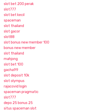
slot bet 200 perak
slot777
slot bet kecil
spaceman
slot thailand
slot gacor
slot88
slot bonus new member 100
bonus new member
slot thailand
mahjong
slot bet 100
gacha99
slot deposit 10k
slot olympus
rajacovid login
spaceman pragmatic
slot777
depo 25 bonus 25
situs spaceman slot