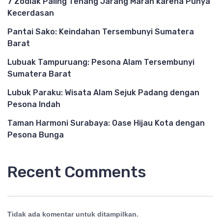
7 Zodiak Paling Tenang Jarang Marah karena Punya
Kecerdasan
Pantai Sako: Keindahan Tersembunyi Sumatera
Barat
Lubuak Tampuruang: Pesona Alam Tersembunyi
Sumatera Barat
Lubuk Paraku: Wisata Alam Sejuk Padang dengan
Pesona Indah
Taman Harmoni Surabaya: Oase Hijau Kota dengan
Pesona Bunga
Recent Comments
Tidak ada komentar untuk ditampilkan.