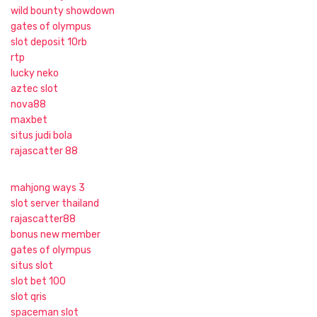
wild bounty showdown
gates of olympus
slot deposit 10rb
rtp
lucky neko
aztec slot
nova88
maxbet
situs judi bola
rajascatter 88
mahjong ways 3
slot server thailand
rajascatter88
bonus new member
gates of olympus
situs slot
slot bet 100
slot qris
spaceman slot