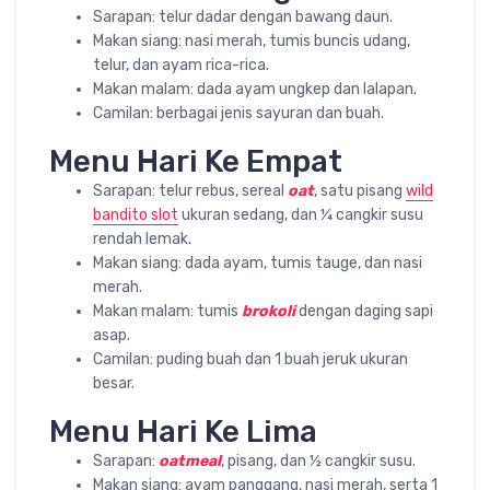
Sarapan: telur dadar dengan bawang daun.
Makan siang: nasi merah, tumis buncis udang,
telur, dan ayam rica-rica.
Makan malam: dada ayam ungkep dan lalapan.
Camilan: berbagai jenis sayuran dan buah.
Menu Hari Ke Empat
Sarapan: telur rebus, sereal
oat
, satu pisang
wild
bandito slot
ukuran sedang, dan ¼ cangkir susu
rendah lemak.
Makan siang: dada ayam, tumis tauge, dan nasi
merah.
Makan malam: tumis
brokoli
dengan daging sapi
asap.
Camilan: puding buah dan 1 buah jeruk ukuran
besar.
Menu Hari Ke Lima
Sarapan:
oatmeal
, pisang, dan ½ cangkir susu.
Makan siang: ayam panggang, nasi merah, serta 1