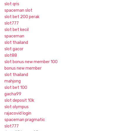
slot qris
spaceman slot
slot bet 200 perak
slot777
slot bet kecil
spaceman
slot thailand
slot gacor
slot88
slot bonus new member 100
bonus new member
slot thailand
mahjong
slot bet 100
gacha99
slot deposit 10k
slot olympus
rajacovid login
spaceman pragmatic
slot777