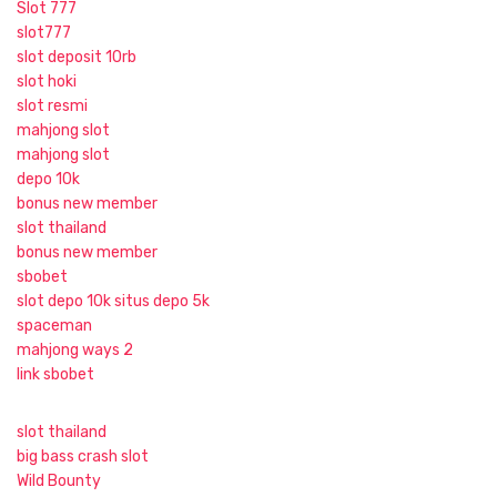
Slot 777
slot777
slot deposit 10rb
slot hoki
slot resmi
mahjong slot
mahjong slot
depo 10k
bonus new member
slot thailand
bonus new member
sbobet
slot depo 10k
situs depo 5k
spaceman
mahjong ways 2
link sbobet
slot thailand
big bass crash slot
Wild Bounty