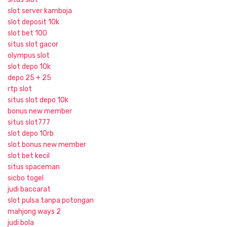
slot server kamboja
slot deposit 10k
slot bet 100
situs slot gacor
olympus slot
slot depo 10k
depo 25 + 25
rtp slot
situs slot depo 10k
bonus new member
situs slot777
slot depo 10rb
slot bonus new member
slot bet kecil
situs spaceman
sicbo togel
judi baccarat
slot pulsa tanpa potongan
mahjong ways 2
judi bola