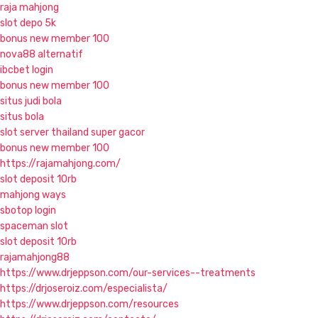
raja mahjong
slot depo 5k
bonus new member 100
nova88 alternatif
ibcbet login
bonus new member 100
situs judi bola
situs bola
slot server thailand super gacor
bonus new member 100
https://rajamahjong.com/
slot deposit 10rb
mahjong ways
sbotop login
spaceman slot
slot deposit 10rb
rajamahjong88
https://www.drjeppson.com/our-services--treatments
https://drjoseroiz.com/especialista/
https://www.drjeppson.com/resources