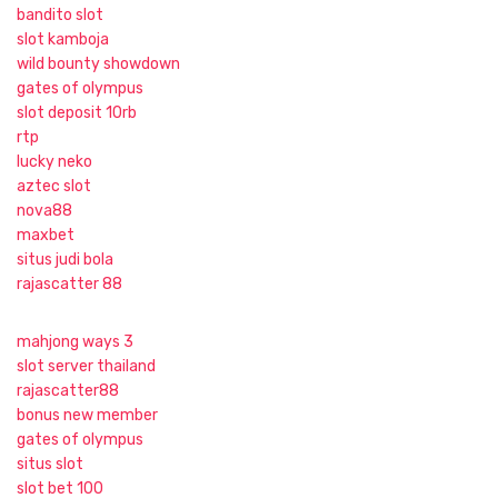
bandito slot
slot kamboja
wild bounty showdown
gates of olympus
slot deposit 10rb
rtp
lucky neko
aztec slot
nova88
maxbet
situs judi bola
rajascatter 88
mahjong ways 3
slot server thailand
rajascatter88
bonus new member
gates of olympus
situs slot
slot bet 100