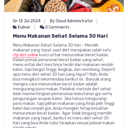
On 12 Jul 2024
By Cloud Administrator
Kuliner
0 Comments
Menu Makanan Sehat Selama 30 Hari
Menu Makanan Sehat Selama 30 Hari – Memilih
makanan yang tepat saat diet merupakan salah satu
rtp slot online
kunci untuk menurunkan berat badan.
Dalam prinsip penurunan berat badan yang sehat,
menu untuk diet mestinya terdiri dari makanan rendah
kalori, tapi bergizi tinggi, lengkap, dan seimbang. Seperti
apa menu diet sehat 30 hari yang tepat? Nah, Anda
bisa mengikuti rekomendasi berikut ini. Banyak orang
mengira cara menurunkan berat badan adalah
mengurangi porsi makan. Padahal, metode diet sehat
lebih mementingkan pemenuhan kebutuhan gizi serta
pengurangan asupan kalori. Jika hanya mengurangi
porsi makan, tapi pilihan makanan yang Anda pilih tinggi
kalori dan rendah gizi, Anda mungkin tetap kesulitan
menurunkan berat badan. Agar tidak bingung memilih
makanan yang tepat, berikut ini menu diet sehat 30
hari yang bisa Anda coba terapkan sesuai jadwal makan
dalam sehari.