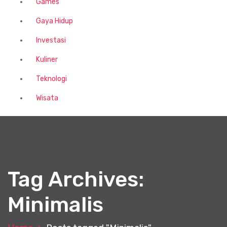
Games
Gaya Hidup
Investasi
Kuliner
Teknologi
Wisata
Tag Archives:
Minimalis