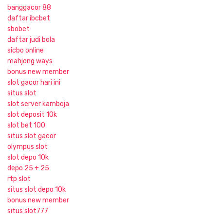
banggacor 88
daftar ibcbet
sbobet
daftar judi bola
sicbo online
mahjong ways
bonus new member
slot gacor hari ini
situs slot
slot server kamboja
slot deposit 10k
slot bet 100
situs slot gacor
olympus slot
slot depo 10k
depo 25 + 25
rtp slot
situs slot depo 10k
bonus new member
situs slot777