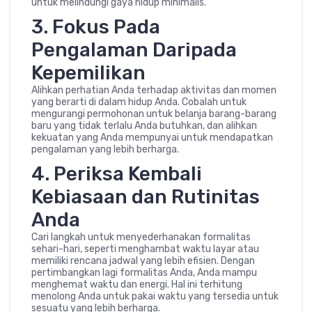
untuk melindungi gaya hidup minimalis.
3. Fokus Pada
Pengalaman Daripada
Kepemilikan
Alihkan perhatian Anda terhadap aktivitas dan momen
yang berarti di dalam hidup Anda. Cobalah untuk
mengurangi permohonan untuk belanja barang-barang
baru yang tidak terlalu Anda butuhkan, dan alihkan
kekuatan yang Anda mempunyai untuk mendapatkan
pengalaman yang lebih berharga.
4. Periksa Kembali
Kebiasaan dan Rutinitas
Anda
Cari langkah untuk menyederhanakan formalitas
sehari-hari, seperti menghambat waktu layar atau
memiliki rencana jadwal yang lebih efisien. Dengan
pertimbangkan lagi formalitas Anda, Anda mampu
menghemat waktu dan energi. Hal ini terhitung
menolong Anda untuk pakai waktu yang tersedia untuk
sesuatu yang lebih berharga.