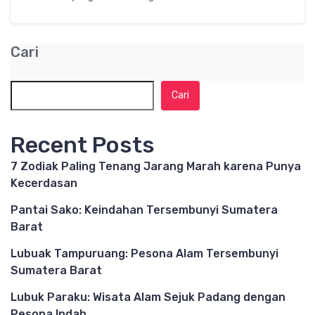
Cari
Cari
Recent Posts
7 Zodiak Paling Tenang Jarang Marah karena Punya
Kecerdasan
Pantai Sako: Keindahan Tersembunyi Sumatera
Barat
Lubuak Tampuruang: Pesona Alam Tersembunyi
Sumatera Barat
Lubuk Paraku: Wisata Alam Sejuk Padang dengan
Pesona Indah