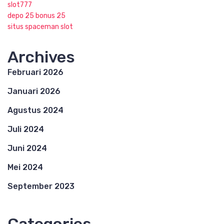
slot777
depo 25 bonus 25
situs spaceman slot
Archives
Februari 2026
Januari 2026
Agustus 2024
Juli 2024
Juni 2024
Mei 2024
September 2023
Categories