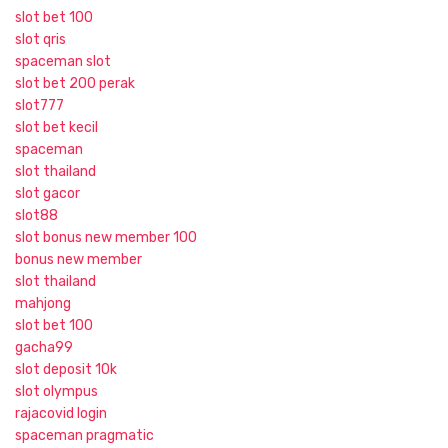
slot bet 100
slot qris
spaceman slot
slot bet 200 perak
slot777
slot bet kecil
spaceman
slot thailand
slot gacor
slot88
slot bonus new member 100
bonus new member
slot thailand
mahjong
slot bet 100
gacha99
slot deposit 10k
slot olympus
rajacovid login
spaceman pragmatic