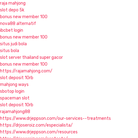
raja mahjong
slot depo 5k
bonus new member 100
nova88 alternatif
ibcbet login
bonus new member 100
situs judi bola
situs bola
slot server thailand super gacor
bonus new member 100
https://rajamahjong.com/
slot deposit 10rb
mahjong ways
sbotop login
spaceman slot
slot deposit 10rb
rajamahjong88
https://www.drjeppson.com/our-services--treatments
https://drjoseroiz.com/especialista/
https://www.drjeppson.com/resources