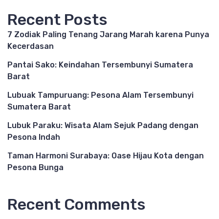
Recent Posts
7 Zodiak Paling Tenang Jarang Marah karena Punya
Kecerdasan
Pantai Sako: Keindahan Tersembunyi Sumatera
Barat
Lubuak Tampuruang: Pesona Alam Tersembunyi
Sumatera Barat
Lubuk Paraku: Wisata Alam Sejuk Padang dengan
Pesona Indah
Taman Harmoni Surabaya: Oase Hijau Kota dengan
Pesona Bunga
Recent Comments