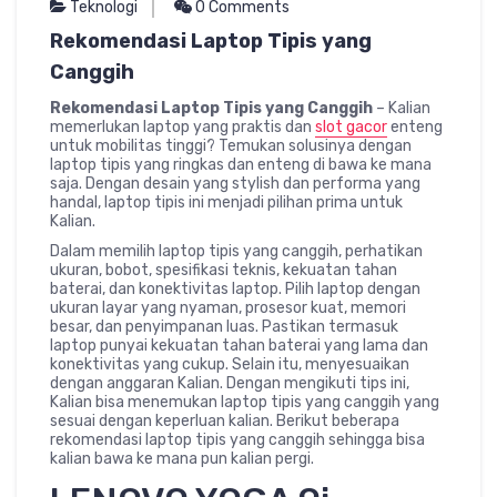
Teknologi
0 Comments
Rekomendasi Laptop Tipis yang
Canggih
Rekomendasi Laptop Tipis yang Canggih
– Kalian
memerlukan laptop yang praktis dan
slot gacor
enteng
untuk mobilitas tinggi? Temukan solusinya dengan
laptop tipis yang ringkas dan enteng di bawa ke mana
saja. Dengan desain yang stylish dan performa yang
handal, laptop tipis ini menjadi pilihan prima untuk
Kalian.
Dalam memilih laptop tipis yang canggih, perhatikan
ukuran, bobot, spesifikasi teknis, kekuatan tahan
baterai, dan konektivitas laptop. Pilih laptop dengan
ukuran layar yang nyaman, prosesor kuat, memori
besar, dan penyimpanan luas. Pastikan termasuk
laptop punyai kekuatan tahan baterai yang lama dan
konektivitas yang cukup. Selain itu, menyesuaikan
dengan anggaran Kalian. Dengan mengikuti tips ini,
Kalian bisa menemukan laptop tipis yang canggih yang
sesuai dengan keperluan kalian. Berikut beberapa
rekomendasi laptop tipis yang canggih sehingga bisa
kalian bawa ke mana pun kalian pergi.