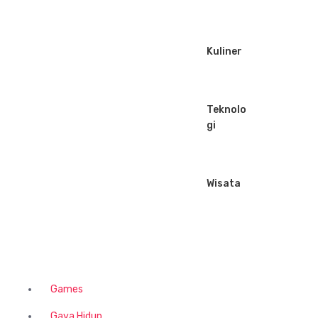
t
Kuliner
Teknolo
gi
Wisata
Games
Gaya Hidup