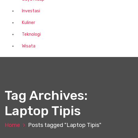
Investasi
Kuliner
Teknologi
Wisata
Tag Archives:
Laptop Tipis
Home
Posts tagged "Laptop Tipis"