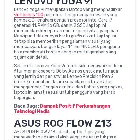
LENOVO YOGA 9i
Lenovo Yoga 9i merupakan laptop yang menghadirkan
slot bonus 100
performa tinggi dengan desain yang
kompak. Di lengkapi dengan prosesor Intel Core i7
generasi 11, RAM 16 GB, dan M.2 SSD, laptop ini
memberikan kecepatan dan responsivitas yang baik.
Meskipun tidak punyai kartu grafis diskrit, laptop ini
tetap bisa memberikan pengalaman visual yang
memuaskan. Dengan layar 14 inci 4K OLED, pengguna
bisa menikmati konten dengan mutu gambar yang
tajam dan detail.
Selain itu, Lenovo Yoga 9i termasuk menawarkan fitur-
fitur menarik seperti Dolby Atmos untuk mutu nada
yang jernih dan pen stylus Lenovo Precision Pen 2
untuk kemudahan dalam sebabkan catatan atau
menggambar. Dengan dimensi dan bobot yang ringkas,
laptop ini amat sesuai untuk pengguna yang kerap
bepergian.
Baca Juga:
Dampak Positif Perkembangan
Teknologi Medis
ASUS ROG FLOW Z13
ASUS ROG FLOW Z13 adalah laptop tipis yang
menawarkan desain stylish yang sesuai untuk para