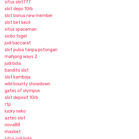
situs slot777
slot depo 10rb
slot bonus new member
slot bet kecil
situs spaceman
sicbo togel
judi baccarat
slot pulsa tanpa potongan
mahjong ways 2
judi bola
bandito slot
slot kamboja
wild bounty showdown
gates of olympus
slot deposit 10rb
rtp
lucky neko
aztec slot
nova88
maxbet
situs judi bola