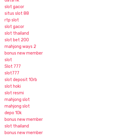
data hk
slot gacor
situs slot 88
rtp slot
slot gacor
slot thailand
slot bet 200
mahjong ways 2
bonus new member
slot
Slot 777
slot777
slot deposit 10rb
slot hoki
slot resmi
mahjong slot
mahjong slot
depo 10k
bonus new member
slot thailand
bonus new member