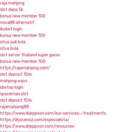
raja mahjong
slot depo 5k
bonus new member 100
nova88 alternatif
ibcbet login
bonus new member 100
situs judi bola
situs bola
slot server thailand super gacor
bonus new member 100
https://rajamahjong.com/
slot deposit 10rb
mahjong ways
sbotop login
spaceman slot
slot deposit 10rb
rajamahjong88
https://www.drjeppson.com/our-services--treatments
https://drjoseroiz.com/especialista/
https://www.drjeppson.com/resources