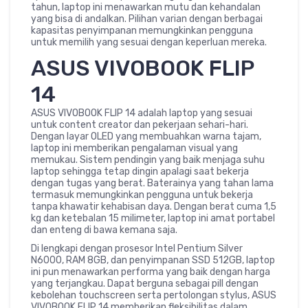
tahun, laptop ini menawarkan mutu dan kehandalan
yang bisa di andalkan. Pilihan varian dengan berbagai
kapasitas penyimpanan memungkinkan pengguna
untuk memilih yang sesuai dengan keperluan mereka.
ASUS VIVOBOOK FLIP
14
ASUS VIVOBOOK FLIP 14 adalah laptop yang sesuai
untuk content creator dan pekerjaan sehari-hari.
Dengan layar OLED yang membuahkan warna tajam,
laptop ini memberikan pengalaman visual yang
memukau. Sistem pendingin yang baik menjaga suhu
laptop sehingga tetap dingin apalagi saat bekerja
dengan tugas yang berat. Baterainya yang tahan lama
termasuk memungkinkan pengguna untuk bekerja
tanpa khawatir kehabisan daya. Dengan berat cuma 1,5
kg dan ketebalan 15 milimeter, laptop ini amat portabel
dan enteng di bawa kemana saja.
Di lengkapi dengan prosesor Intel Pentium Silver
N6000, RAM 8GB, dan penyimpanan SSD 512GB, laptop
ini pun menawarkan performa yang baik dengan harga
yang terjangkau. Dapat berguna sebagai pill dengan
kebolehan touchscreen serta pertolongan stylus, ASUS
VIVOBOOK FLIP 14 memberikan fleksibilitas dalam