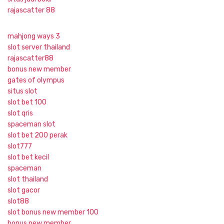
rajascatter 88
mahjong ways 3
slot server thailand
rajascatter88
bonus new member
gates of olympus
situs slot
slot bet 100
slot qris
spaceman slot
slot bet 200 perak
slot777
slot bet kecil
spaceman
slot thailand
slot gacor
slot88
slot bonus new member 100
bonus new member