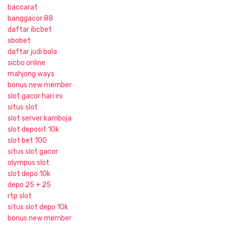
baccarat
banggacor 88
daftar ibcbet
sbobet
daftar judi bola
sicbo online
mahjong ways
bonus new member
slot gacor hari ini
situs slot
slot server kamboja
slot deposit 10k
slot bet 100
situs slot gacor
olympus slot
slot depo 10k
depo 25 + 25
rtp slot
situs slot depo 10k
bonus new member