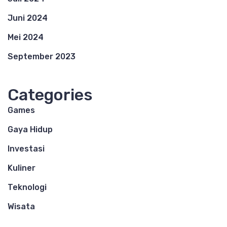
Juni 2024
Mei 2024
September 2023
Categories
Games
Gaya Hidup
Investasi
Kuliner
Teknologi
Wisata