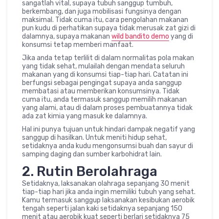
sangatlah vital, supaya tubuh sanggup tumbuh,
berkembang, dan juga mobilisasi fungsinya dengan
maksimal. Tidak cuma itu, cara pengolahan makanan
pun kudu di perhatikan supaya tidak merusak zat gizi di
dalamnya, supaya makanan
wild bandito demo
yang di
konsumsi tetap memberi manfaat.
Jika anda tetap terlilit di dalam normalitas pola makan
yang tidak sehat, mulailah dengan mendata seluruh
makanan yang di konsumsi tiap-tiap hari. Catatan ini
berfungsi sebagai pengingat supaya anda sanggup
membatasi atau memberikan konsumsinya. Tidak
cuma itu, anda termasuk sanggup memilih makanan
yang alami, atau di dalam proses pembuatannya tidak
ada zat kimia yang masuk ke dalamnya.
Hal ini punya tujuan untuk hindari dampak negatif yang
sanggup di hasilkan. Untuk meniti hidup sehat,
setidaknya anda kudu mengonsumsi buah dan sayur di
samping daging dan sumber karbohidrat lain.
2. Rutin Berolahraga
Setidaknya, laksanakan olahraga sepanjang 30 menit
tiap-tiap hari jika anda ingin memiliki tubuh yang sehat.
Kamu termasuk sanggup laksanakan kesibukan aerobik
tengah seperti jalan kaki setidaknya sepanjang 150
menit atau aerobik kuat seperti berlari setidaknya 75