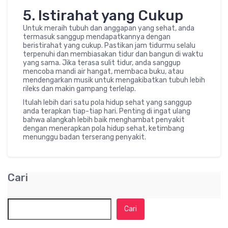
5. Istirahat yang Cukup
Untuk meraih tubuh dan anggapan yang sehat, anda
termasuk sanggup mendapatkannya dengan
beristirahat yang cukup. Pastikan jam tidurmu selalu
terpenuhi dan membiasakan tidur dan bangun di waktu
yang sama. Jika terasa sulit tidur, anda sanggup
mencoba mandi air hangat, membaca buku, atau
mendengarkan musik untuk mengakibatkan tubuh lebih
rileks dan makin gampang terlelap.
Itulah lebih dari satu pola hidup sehat yang sanggup
anda terapkan tiap-tiap hari. Penting di ingat ulang
bahwa alangkah lebih baik menghambat penyakit
dengan menerapkan pola hidup sehat, ketimbang
menunggu badan terserang penyakit.
Cari
Cari