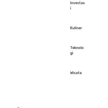
Investas
e
i
n
t
Kuliner
Teknolo
gi
Wisata