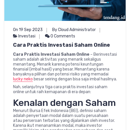
On 19 Sep 2023
By Cloud Administrator
Investasi
0 Comments
Cara Praktis Investasi Saham Online
Cara Praktis Investasi Saham Online
– Berinvestasi
saham adalah aktivitas yang menarik sekaligus
menantang. Menarik karena potensi keuntungan
finansial (imbal hasil) yang besar. Menantang karena
banyaknya pilihan dan potensi risiko yang memadai
lucky neko
besar seiring dengan bisa saja imbal hasilnya.
Nah, selanjutnya tiga cara praktis investasi saham
online untuk raih kemapanan di era depan:
Kenalan dengan Saham
Menurut Bursa Efek Indonesia (BEI), definisi saham
adalah penyertaan modal dalam suatu perusahaan
atau perseroan terbatas yang dijalankan oleh investor.
Karena ikut menanamkan modal, maka investor