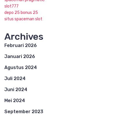
slot777
depo 25 bonus 25
situs spaceman slot
Archives
Februari 2026
Januari 2026
Agustus 2024
Juli 2024
Juni 2024
Mei 2024
September 2023