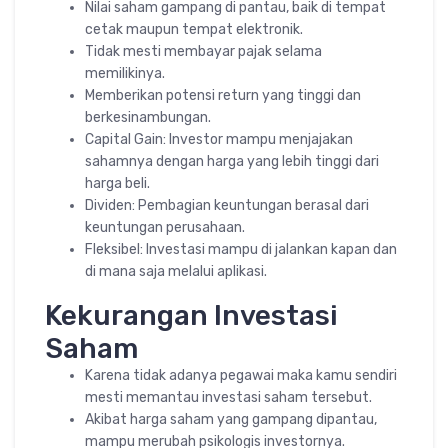
Nilai saham gampang di pantau, baik di tempat
cetak maupun tempat elektronik.
Tidak mesti membayar pajak selama
memilikinya.
Memberikan potensi return yang tinggi dan
berkesinambungan.
Capital Gain: Investor mampu menjajakan
sahamnya dengan harga yang lebih tinggi dari
harga beli.
Dividen: Pembagian keuntungan berasal dari
keuntungan perusahaan.
Fleksibel: Investasi mampu di jalankan kapan dan
di mana saja melalui aplikasi.
Kekurangan Investasi
Saham
Karena tidak adanya pegawai maka kamu sendiri
mesti memantau investasi saham tersebut.
Akibat harga saham yang gampang dipantau,
mampu merubah psikologis investornya.