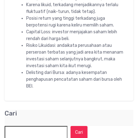
Karena likuid, terkadang menjadikannya terlalu
fluktuatif (naik-turun, tidak tetap).
Posisi return yang tinggi terkadang juga
berpotensi rugi karena keliru memilih saham.
Capital Loss: investor menjajakan saham lebih
rendah dari harga beli.
Risiko Likuidasi: andaikata perusahaan atau
perseroan terbatas yang jadi area kita menanam
investasi saham selanjutnya bangkrut, maka
investasi saham kita ikut merugi.
Delisting dari Bursa: adanya kesempatan
penghapusan pencatatan saham dari bursa oleh
BEI.
Cari
Cari