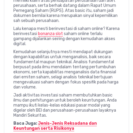
memiliki klaim atas pendapatan perusahaan dan aset
perusahaan, serta berhak datang dalam Rapat Umum
Pemegang Saham (RUPS). Atas basic itu, saham jadi
dokumen bernilai karena merupakan sinyal kepemilikan
sah sebuah perusahaan.
Lalu kenapa mesti berinvestasi di saham online? Karena
berinvestasi
bonanza slot
saham online terlalu
gampang dijalankan seiring dengan kemudahan akses
digital.
Kemudahan selanjutnya mesti mendapat dukungan
dengan kapabilitas untuk menganalisis, baik secara
fundamental maupun teknikal. Analisis fundamental
berpusat pada ilmu mendalam tentang pertumbuhan
ekonomi, serta kapabilitas menganalisis data finansial
dari emiten saham, selagi analisis teknikal bertujuan
mengevaluasi saham dengan fokus spesifik pada harga
dan volume.
Jadi aktivitas investasi saham membutuhkan basic
ilmu dan perhitungan untuk beroleh keuntungan. Anda
mampu ikuti kelas-kelas edukasi pasar modal yang
digelar oleh BEI dan perusahaan-perusahaan layaknya
Mandiri Sekuritas.
Baca Juga:
Jenis-Jenis Reksadana dan
Keuntungan serta Risikonya