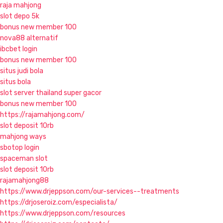
raja mahjong
slot depo 5k
bonus new member 100
nova88 alternatif
ibcbet login
bonus new member 100
situs judi bola
situs bola
slot server thailand super gacor
bonus new member 100
https://rajamahjong.com/
slot deposit 10rb
mahjong ways
sbotop login
spaceman slot
slot deposit 10rb
rajamahjong88
https://www.drjeppson.com/our-services--treatments
https://drjoseroiz.com/especialista/
https://www.drjeppson.com/resources