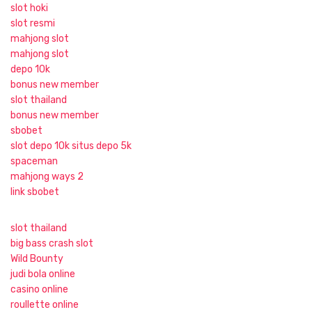
slot hoki
slot resmi
mahjong slot
mahjong slot
depo 10k
bonus new member
slot thailand
bonus new member
sbobet
slot depo 10k
situs depo 5k
spaceman
mahjong ways 2
link sbobet
slot thailand
big bass crash slot
Wild Bounty
judi bola online
casino online
roullette online