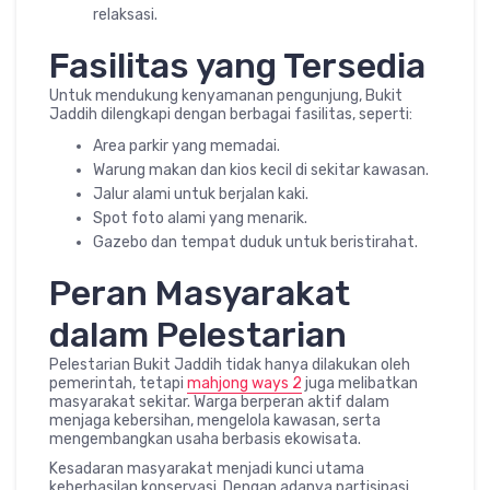
relaksasi.
Fasilitas yang Tersedia
Untuk mendukung kenyamanan pengunjung, Bukit
Jaddih dilengkapi dengan berbagai fasilitas, seperti:
Area parkir yang memadai.
Warung makan dan kios kecil di sekitar kawasan.
Jalur alami untuk berjalan kaki.
Spot foto alami yang menarik.
Gazebo dan tempat duduk untuk beristirahat.
Peran Masyarakat
dalam Pelestarian
Pelestarian Bukit Jaddih tidak hanya dilakukan oleh
pemerintah, tetapi
mahjong ways 2
juga melibatkan
masyarakat sekitar. Warga berperan aktif dalam
menjaga kebersihan, mengelola kawasan, serta
mengembangkan usaha berbasis ekowisata.
Kesadaran masyarakat menjadi kunci utama
keberhasilan konservasi. Dengan adanya partisipasi