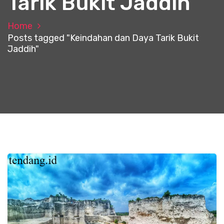
Tarik Bukit Jaddih
Home
Posts tagged "Keindahan dan Daya Tarik Bukit
Jaddih"