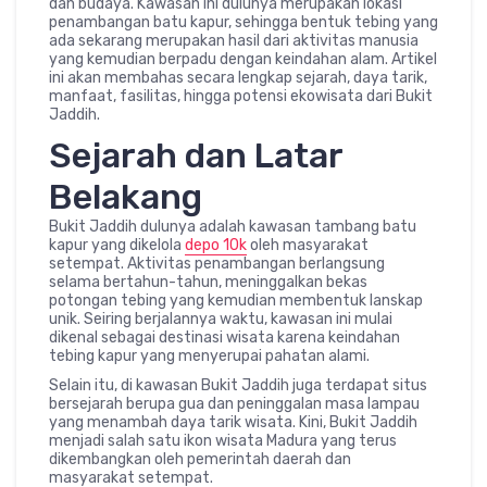
dan budaya. Kawasan ini dulunya merupakan lokasi
penambangan batu kapur, sehingga bentuk tebing yang
ada sekarang merupakan hasil dari aktivitas manusia
yang kemudian berpadu dengan keindahan alam. Artikel
ini akan membahas secara lengkap sejarah, daya tarik,
manfaat, fasilitas, hingga potensi ekowisata dari Bukit
Jaddih.
Sejarah dan Latar
Belakang
Bukit Jaddih dulunya adalah kawasan tambang batu
kapur yang dikelola
depo 10k
oleh masyarakat
setempat. Aktivitas penambangan berlangsung
selama bertahun-tahun, meninggalkan bekas
potongan tebing yang kemudian membentuk lanskap
unik. Seiring berjalannya waktu, kawasan ini mulai
dikenal sebagai destinasi wisata karena keindahan
tebing kapur yang menyerupai pahatan alami.
Selain itu, di kawasan Bukit Jaddih juga terdapat situs
bersejarah berupa gua dan peninggalan masa lampau
yang menambah daya tarik wisata. Kini, Bukit Jaddih
menjadi salah satu ikon wisata Madura yang terus
dikembangkan oleh pemerintah daerah dan
masyarakat setempat.