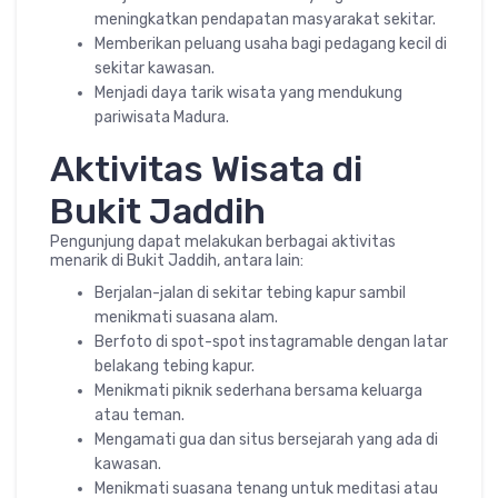
meningkatkan pendapatan masyarakat sekitar.
Memberikan peluang usaha bagi pedagang kecil di
sekitar kawasan.
Menjadi daya tarik wisata yang mendukung
pariwisata Madura.
Aktivitas Wisata di
Bukit Jaddih
Pengunjung dapat melakukan berbagai aktivitas
menarik di Bukit Jaddih, antara lain:
Berjalan-jalan di sekitar tebing kapur sambil
menikmati suasana alam.
Berfoto di spot-spot instagramable dengan latar
belakang tebing kapur.
Menikmati piknik sederhana bersama keluarga
atau teman.
Mengamati gua dan situs bersejarah yang ada di
kawasan.
Menikmati suasana tenang untuk meditasi atau