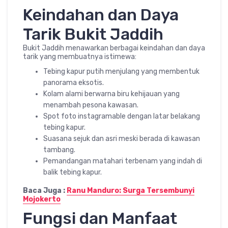
Keindahan dan Daya
Tarik Bukit Jaddih
Bukit Jaddih menawarkan berbagai keindahan dan daya
tarik yang membuatnya istimewa:
Tebing kapur putih menjulang yang membentuk
panorama eksotis.
Kolam alami berwarna biru kehijauan yang
menambah pesona kawasan.
Spot foto instagramable dengan latar belakang
tebing kapur.
Suasana sejuk dan asri meski berada di kawasan
tambang.
Pemandangan matahari terbenam yang indah di
balik tebing kapur.
Baca Juga :
Ranu Manduro: Surga Tersembunyi
Mojokerto
Fungsi dan Manfaat