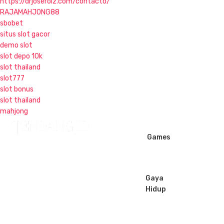
https://drjoseroiz.com/contacto/
RAJAMAHJONG88
sbobet
situs slot gacor
demo slot
slot depo 10k
slot thailand
slot777
slot bonus
slot thailand
mahjong
S
k
Games
i
p
t
o
Gaya
c
Hidup
o
n
t