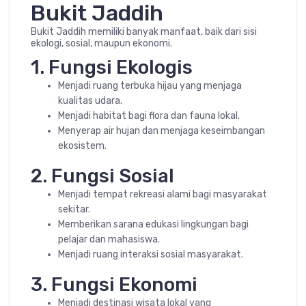
Bukit Jaddih
Bukit Jaddih memiliki banyak manfaat, baik dari sisi
ekologi, sosial, maupun ekonomi.
1. Fungsi Ekologis
Menjadi ruang terbuka hijau yang menjaga
kualitas udara.
Menjadi habitat bagi flora dan fauna lokal.
Menyerap air hujan dan menjaga keseimbangan
ekosistem.
2. Fungsi Sosial
Menjadi tempat rekreasi alami bagi masyarakat
sekitar.
Memberikan sarana edukasi lingkungan bagi
pelajar dan mahasiswa.
Menjadi ruang interaksi sosial masyarakat.
3. Fungsi Ekonomi
Menjadi destinasi wisata lokal yang