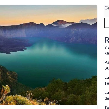
C
R
7 
ka
Pa
Su
Lu
Te
Lu
de
Ta