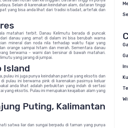
desa dan hutan dari ketinggian. Dataran tinggi ini punya
Me
daya. Selain di karenakan keindahan alam, dataran tinggi
t yang bisa anda lihat dari tradisi istiadat, artefak dan
S
ores
C
ala matahari terbit. Danau Kelimutu berada di puncak
 dari danau yang amat di dalam ini bisa berubah warna
cian mineral dan noda nila terhadap waktu fajar yang
G
t dan orange sampai hitam dan merah. Sementara danau
yang berwarna – warni dan bersinar di bawah matahari.
Ga
imutu yang jarang di jumpai.
 Island
In
, pulau ini juga punya keindahan pantai yang eksotis dan
Ku
 di pulau ini berwarna pink di karenakan pasirnya keluar
kal anda lihat adalah perbukitan yang indah di sertasi
Te
ai yang eksotis. Pulau ini merupakan keajaiban alam yang
Wi
jung Puting, Kalimantan
mati satwa liar dan sungai berpadu di taman yang punya