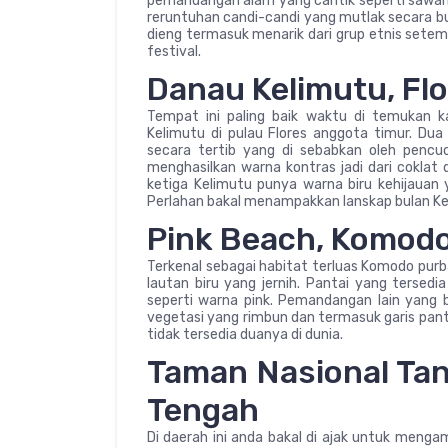
pemandangan alam yang cantik seperti sawah, 
reruntuhan candi-candi yang mutlak secara bu
dieng termasuk menarik dari grup etnis setempa
festival.
Danau Kelimutu, Fl
Tempat ini paling baik waktu di temukan k
Kelimutu di pulau Flores anggota timur. Dua
secara tertib yang di sebabkan oleh pencu
menghasilkan warna kontras jadi dari cokla
ketiga Kelimutu punya warna biru kehijauan 
Perlahan bakal menampakkan lanskap bulan Kel
Pink Beach, Komodo
Terkenal sebagai habitat terluas Komodo purba
lautan biru yang jernih. Pantai yang tersedia
seperti warna pink. Pemandangan lain yang ba
vegetasi yang rimbun dan termasuk garis pant
tidak tersedia duanya di dunia.
Taman Nasional Tan
Tengah
Di daerah ini anda bakal di ajak untuk menga