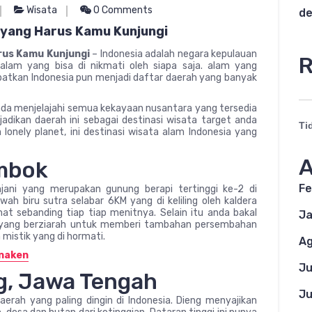
Wisata
0 Comments
de
 yang Harus Kamu Kunjungi
rus Kamu Kunjungi
– Indonesia adalah negara kepulauan
R
alam yang bisa di nikmati oleh siapa saja. alam yang
tkan Indonesia pun menjadi daftar daerah yang banyak
nda menjelajahi semua kekayaan nusantara yang tersedia
dikan daerah ini sebagai destinasi wisata target anda
Ti
an lonely planet, ini destinasi wisata alam Indonesia yang
A
ombok
Fe
ani yang merupakan gunung berapi tertinggi ke-2 di
h biru sutra selabar 6KM yang di keliling oleh kaldera
 sebanding tiap tiap menitnya. Selain itu anda bakal
Ja
na yang berziarah untuk memberi tambahan persembahan
mistik yang di hormati.
Ag
unaken
Ju
ng, Jawa Tengah
Ju
erah yang paling dingin di Indonesia. Dieng menyajikan