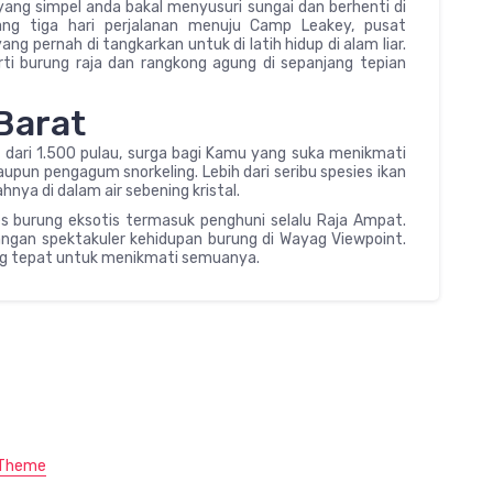
 yang simpel anda bakal menyusuri sungai dan berhenti di
ng tiga hari perjalanan menuju Camp Leakey, pusat
ng pernah di tangkarkan untuk di latih hidup di alam liar.
i burung raja dan rangkong agung di sepanjang tepian
Barat
dari 1.500 pulau, surga bagi Kamu yang suka menikmati
upun pengagum snorkeling. Lebih dari seribu spesies ikan
hnya di dalam air sebening kristal.
es burung eksotis termasuk penghuni selalu Raja Ampat.
gan spektakuler kehidupan burung di Wayag Viewpoint.
g tepat untuk menikmati semuanya.
 Theme