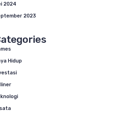
i 2024
eptember 2023
ategories
ames
ya Hidup
vestasi
liner
knologi
sata