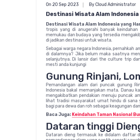
On 20 Sep 2023
By Cloud Administrator
Destinasi Wisata Alam Indonesia
Destinasi Wisata Alam Indonesia yang Ha
tropis yang di anugerahi banyak keindahan 
memukau dan budaya yang tersedia mengakiba
di jadikan destinasi untuk wisata.
Sebagai warga negara Indonesia, pernahkah a
di dalamnya? Jika belum maka saatnya menja
selanjutnya. Di lansir dari the culture trip d
mesti anda kunjungi
Gunung Rinjani, L
Pemandangan alam dari puncak gunung Rinj
Indonesia bakal memanjakan mata. Danau kawa
mengakibatkan pendakian menuju puncak amat
lihat tradisi masyarakat umat hindu di sa
bagi para dewa dan roh sebagai keagungan dan 
Baca Juga:
Keindahan Taman Nasional B
Dataran tinggi Die
Dataran dieng termasuk ke didalam daftar da