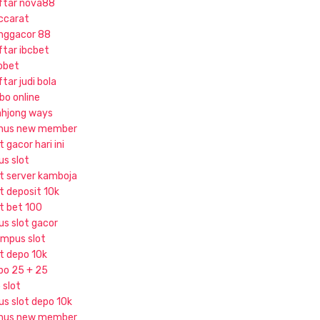
ftar nova88
ccarat
nggacor 88
ftar ibcbet
obet
tar judi bola
bo online
hjong ways
nus new member
t gacor hari ini
us slot
ot server kamboja
ot deposit 10k
ot bet 100
us slot gacor
ympus slot
ot depo 10k
po 25 + 25
 slot
us slot depo 10k
nus new member