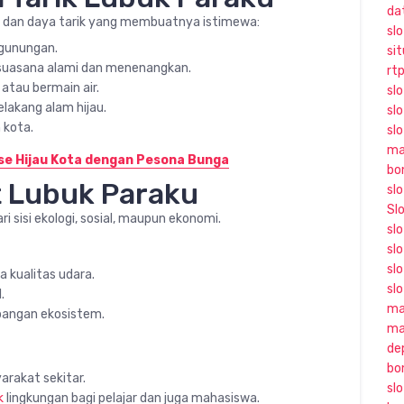
da
 dan daya tarik yang membuatnya istimewa:
sl
pegunungan.
sit
 suasana alami dan menenangkan.
rtp
atau bermain air.
sl
lakang alam hijau.
slo
 kota.
sl
ma
e Hijau Kota dengan Pesona Bunga
bo
t Lubuk Paraku
slo
Sl
i sisi ekologi, sosial, maupun ekonomi.
sl
sl
slo
a kualitas udara.
sl
.
ma
bangan ekosistem.
ma
de
bo
arakat sekitar.
slo
k
lingkungan bagi pelajar dan juga mahasiswa.