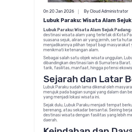
On 20 Jan 2026
By Cloud Administrator
Lubuk Paraku: Wisata Alam Seju
Lubuk Paraku: Wisata Alam Sejuk Padang
destinasi wisata alam yang terletak di Kota P
suasana sejuk, aliran air yang jernih, serta hu
menjadikannya pilihan tepat bagi masyarakat 
menikmati ketenangan alam.
Sebagai salah satu objek wisata unggulan, L
dibandingkan destinasi lain di Sumatera Barat.
tarik, fasilitas, manfaat, hingga potensi ekowi
Sejarah dan Latar 
Lubuk Paraku sudah lama dikenal oleh masyara
merujuk pada bagian sungai yang dalam dan be
yang menjadi lokasi wisata ini.
Sejak dulu, Lubuk Paraku menjadi tempat be
berenang, atau sekadar bersantai. Seiring ber
destinasi wisata dengan fasilitas yang lebih 
daerah.
Keindahan dan Daya