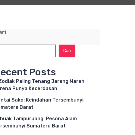
ari
Cari
ecent Posts
Zodiak Paling Tenang Jarang Marah
rena Punya Kecerdasan
ntai Sako: Keindahan Tersembunyi
matera Barat
buak Tampuruang: Pesona Alam
rsembunyi Sumatera Barat