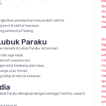
bo
t.
sb
sl
sp
ningkatkan pendapatan masyarakat sekitar.
ma
kecil di sekitar kawasan.
li
ng pariwisata Padang.
slo
 Lubuk Paraku
big
 menarik di Lubuk Paraku, antara lain:
Wi
jud
 dan juga sejuk.
ca
nikmati suasana asri.
rou
an latar belakang alam hijau.
ma
luarga atau teman.
me
g hidup di sekitar kawasan.
sp
dia
slo
bo
 Paraku dilengkapi dengan berbagai fasilitas, seperti:
ma
sit
tar kawasan.