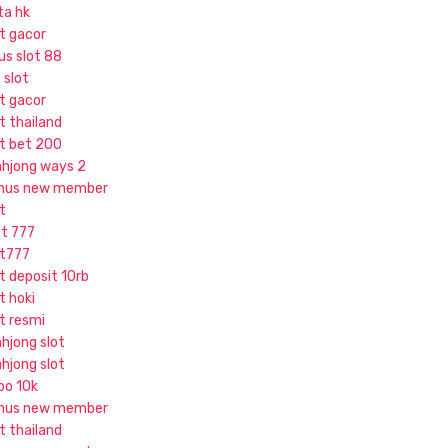
ta hk
ot gacor
us slot 88
 slot
ot gacor
t thailand
ot bet 200
hjong ways 2
nus new member
t
ot 777
ot777
ot deposit 10rb
t hoki
ot resmi
hjong slot
hjong slot
po 10k
nus new member
t thailand