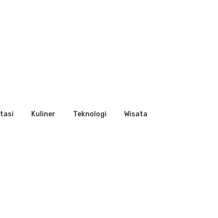
tasi
Kuliner
Teknologi
Wisata