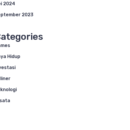
i 2024
eptember 2023
ategories
ames
ya Hidup
vestasi
liner
knologi
sata