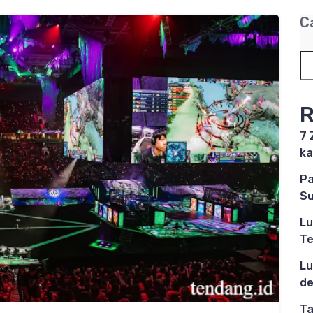
C
R
7 
ka
Pa
Su
Lu
Te
Lu
de
Ta