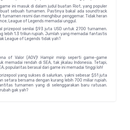
ame ini masuk di dalam judul buatan Riot, yang populer
uat sebuah turnamen. Pastinya bakal ada soundtrack
t turnamen resmi dan menghibur penggemar. Tidak heran
udience, League of Legends memadai unggul.
 prizepool senilai $93 juta USD untuk 2700 turnamen.
g lebih 1.3 triliun rupiah. Jumlah yang memadai fantastis
jak League of Legends tidak yah?
rena of Valor (AOV)! Hampir mirip seperti game-game
 memadai rendah di SEA, tak jikalau Indonesia. Tetapi,
EA, popularitas berasal dari game ini memadai tinggi loh!
rizepool yang sukses di salurkan, yakni sebesar $51 juta
an setara bersama dengan kurang lebih 700 miliar rupiah.
antitas turnamen yang di selenggarakan baru ratusan.
erubah gak yah?