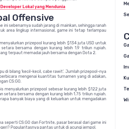
Me
 Developer Lokal yang Mendunia
S
bal Offensive
ame ini sebenarnya sudah jarang di mainkan, sehingga ranah
tuk area lingkup internasional, game ini tetap terlampau
C
menyalurkan prizepool kurang lebih $134 juta USD untuk
G
etara bersama dengan kurang lebih 1.9 triliun rupiah.
ilang terpaut memadai jauh bersama dengan Dota 2.
Ga
In
pu di bilang ‘kecil-kecil, cabe rawit’. Jumlah prizepool-nya
 berbicara mengenai kuantitas turnamen yang di adakan,
Ku
ngan CS:GO.
Te
bis menyalurkan prizepool sebesar kurang lebih $122 juta
n setara bersama dengan kurang lebih 1.75 triliun rupiah.
berapa banyak biaya yang di keluarkan untuk mengadakan
Wi
 seperti CS:GO dan Fortnite, pasar berasal dari game ini
 negeri? Popularitasnya pantas untuk di acungi jempol.