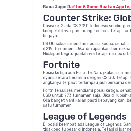
Baca Juga:
Daftar 5 Game Buatan Agate,
Counter Strike: Glo
Posisi ke-2 ada CS:GO! Di Indonesia sendiri, g
kompetitifnya pun jarang terlihat. Tetapi, un
berjaya.
CS:GO sukses mendiami posisi kedua, sehabis 
6219 turnamen. Jika di rupiahkan bermakna s
Meskipun begitu, jumlahnya tetap mampu di b
Fortnite
Posisi ketiga ada Fortnite. Nah, jikalau ini mam
nyaris setara bersama dengan CS:GO. Tetapi,
angkanya terpaut terlampau jauh bersama de
Fortnite sukses mendiami posisi ketiga, seha
USD untuk 773 turnamen saja. Jika di rupiahka
Gila banget yah! kalian pasti kebayang kan, 
satu turnamen.
League of Legends
Di posisi keempat ada League of Legends. Sama
tidak begitu besar di Indonesia. Tetapi di luar