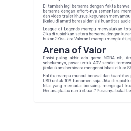
Di tambah lagi bersama dengan fakta bahwa g
bersama dengan effort-nya sementara memb
dan video trailer khusus, kegunaan menyambu
jikalau di amati berasal dari sisi kuantitas a
League of Legends mampu menyalurkan total
Jika di rupiahkan setara bersama dengan kuran
bukan? Kira-kira Valorant mampu mengikuti je
Arena of Valor
Posisi paling akhir ada game MOBA nih, A
sebelumnya, pasar untuk AOV sendiri termasuk
jikalau kami berbicara mengenai lokasi di luar S
Hal itu mampu muncul berasal dari kuantitas p
USD untuk 109 turnamen saja. Jika di rupiahk
Nilai yang memadai bersaing, mengingat ku
Gimana jikalau nanti ribuan? Posisinya bakal b