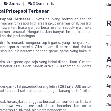
Games
0 Comments
de
al Prizepool Terbesar
izepool Terbesar
– Satu hal yang membuat sebuah
R
macam tim esports di area lingkup internasional, pasti di
 tawarkan. Biasanya, jadi besar nilai prizepool-nya, maka
urnamen tersebut. Mengakibatkan banyak tim berasal dari
kan slot pertandingan.
uah Info menarik mengenai top 5 game, yang menyalurkan
Ti
men esports mereka. Jika di amati berasal dari daftar
asing lagi nih bersama dengan game-game yang bakal di
A
ra-kira game apa saja yang bakal di sebutkan. Gimana
 ini benar atau tidak. Simak artikel 5 Turnamen e-Sports
Fe
Ja
Ag
 dengan total prizepool kurang lebih $283 juta USD untuk
ool tersebut setara bersama dengan kurang lebih 4 triliun
Ju
k heran, jikalau anggota berasal dari komunitas Dota 2
Ju
at bahwa Valve termasuk terus berkelanjutan untuk
 mampu di nikmati oleh para penggemar.