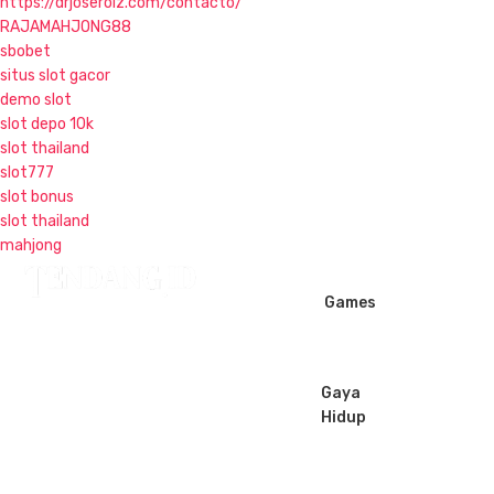
https://drjoseroiz.com/contacto/
RAJAMAHJONG88
sbobet
situs slot gacor
demo slot
slot depo 10k
slot thailand
slot777
slot bonus
slot thailand
mahjong
S
k
Games
i
p
t
o
Gaya
c
Hidup
o
n
t