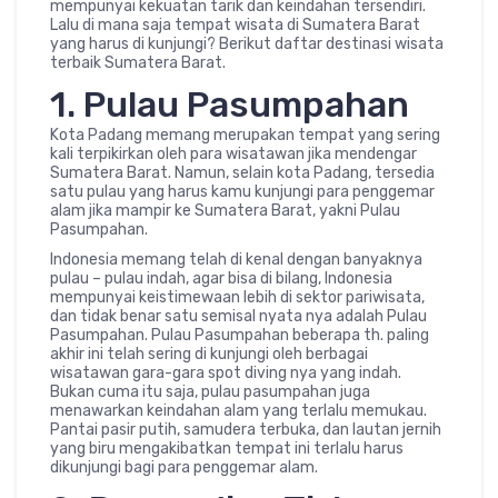
mempunyai kekuatan tarik dan keindahan tersendiri.
Lalu di mana saja tempat wisata di Sumatera Barat
yang harus di kunjungi? Berikut daftar destinasi wisata
terbaik Sumatera Barat.
1. Pulau Pasumpahan
Kota Padang memang merupakan tempat yang sering
kali terpikirkan oleh para wisatawan jika mendengar
Sumatera Barat. Namun, selain kota Padang, tersedia
satu pulau yang harus kamu kunjungi para penggemar
alam jika mampir ke Sumatera Barat, yakni Pulau
Pasumpahan.
Indonesia memang telah di kenal dengan banyaknya
pulau – pulau indah, agar bisa di bilang, Indonesia
mempunyai keistimewaan lebih di sektor pariwisata,
dan tidak benar satu semisal nyata nya adalah Pulau
Pasumpahan. Pulau Pasumpahan beberapa th. paling
akhir ini telah sering di kunjungi oleh berbagai
wisatawan gara-gara spot diving nya yang indah.
Bukan cuma itu saja, pulau pasumpahan juga
menawarkan keindahan alam yang terlalu memukau.
Pantai pasir putih, samudera terbuka, dan lautan jernih
yang biru mengakibatkan tempat ini terlalu harus
dikunjungi bagi para penggemar alam.