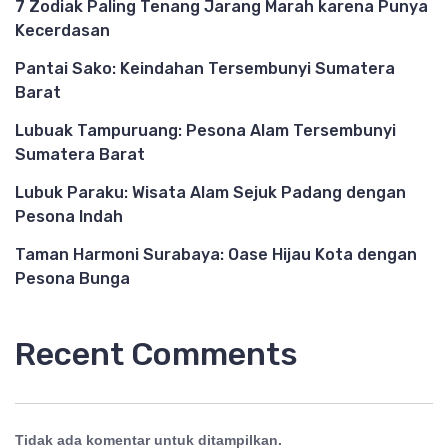
7 Zodiak Paling Tenang Jarang Marah karena Punya
Kecerdasan
Pantai Sako: Keindahan Tersembunyi Sumatera
Barat
Lubuak Tampuruang: Pesona Alam Tersembunyi
Sumatera Barat
Lubuk Paraku: Wisata Alam Sejuk Padang dengan
Pesona Indah
Taman Harmoni Surabaya: Oase Hijau Kota dengan
Pesona Bunga
Recent Comments
Tidak ada komentar untuk ditampilkan.