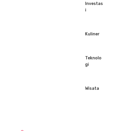
Investas
e
i
n
t
Kuliner
Teknolo
gi
Wisata