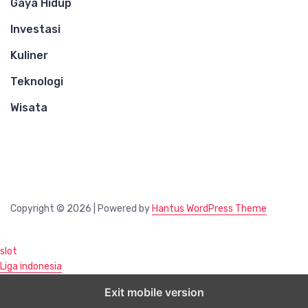
Gaya Hidup
Investasi
Kuliner
Teknologi
Wisata
Copyright © 2026 | Powered by
Hantus WordPress Theme
slot
Liga indonesia
Exit mobile version