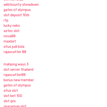
wild bounty showdown
gates of olympus
slot deposit 10rb
rtp
lucky neko
aztec slot
nova88
maxbet
situs judi bola
rajascatter 88
mahjong ways 3
slot server thailand
rajascatter88
bonus new member
gates of olympus
situs slot
slot bet 100
slot qris
spaceman slot