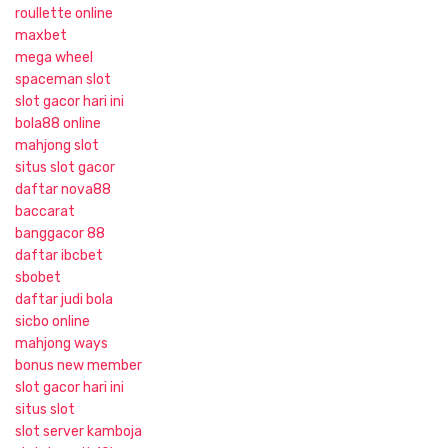
roullette online
maxbet
mega wheel
spaceman slot
slot gacor hari ini
bola88 online
mahjong slot
situs slot gacor
daftar nova88
baccarat
banggacor 88
daftar ibcbet
sbobet
daftar judi bola
sicbo online
mahjong ways
bonus new member
slot gacor hari ini
situs slot
slot server kamboja