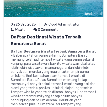
On 26 Sep 2023
By Cloud Administrator
Wisata
0 Comments
Daftar Destinasi Wisata Terbaik
Sumatera Barat
Daftar Destinasi Wisata Terbaik Sumatera Barat
– Beberapa tahun paling akhir ini, Sumatera Barat
memang telah jadi tempat wisata yang sering sekali di
kunjungi para wisatawan, baik itu wisatawan lokal, atau
lebih-lebih wisatawan mancanegara, dan lebih-lebih
banyak dari mereka yang mau untuk mampir cuma
untuk melihat keindahan alam tempat wisata di
Sumatera Barat. Pulau Sumatera memang tetap
mempunyai banyak sekali tempat wisata yang asri dan
alami yang terlalu pantas untuk di jelajahi, agar selain
tempat wisata yang telah di kenal, banyak juga tempat
wisata tersembunyi yang tetap belum banyak
pengunjung dan belum di kenal. Hal ini lah yang
menjadikan pulau Sumatera jadi tempat yang