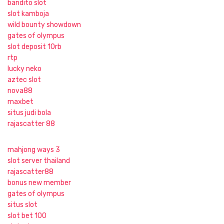
bandito slot
slot kamboja
wild bounty showdown
gates of olympus
slot deposit 10rb
rtp
lucky neko
aztec slot
nova88
maxbet
situs judi bola
rajascatter 88
mahjong ways 3
slot server thailand
rajascatter88
bonus new member
gates of olympus
situs slot
slot bet 100