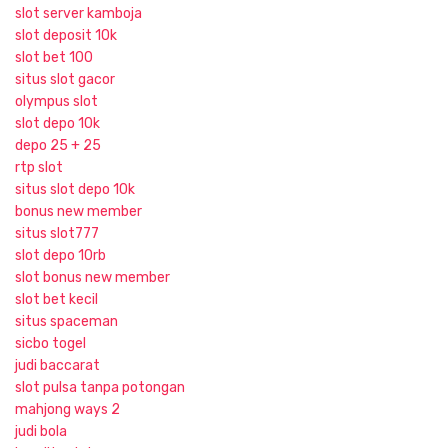
slot server kamboja
slot deposit 10k
slot bet 100
situs slot gacor
olympus slot
slot depo 10k
depo 25 + 25
rtp slot
situs slot depo 10k
bonus new member
situs slot777
slot depo 10rb
slot bonus new member
slot bet kecil
situs spaceman
sicbo togel
judi baccarat
slot pulsa tanpa potongan
mahjong ways 2
judi bola