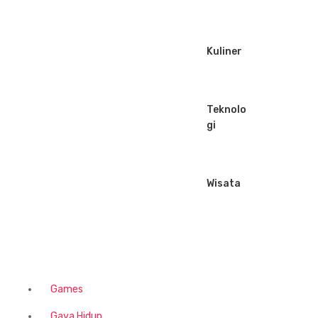
t
Kuliner
Teknolo
gi
Wisata
Games
Gaya Hidup