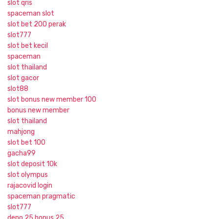
slot qris
spaceman slot
slot bet 200 perak
slot777
slot bet kecil
spaceman
slot thailand
slot gacor
slot88
slot bonus new member 100
bonus new member
slot thailand
mahjong
slot bet 100
gacha99
slot deposit 10k
slot olympus
rajacovid login
spaceman pragmatic
slot777
depo 25 bonus 25