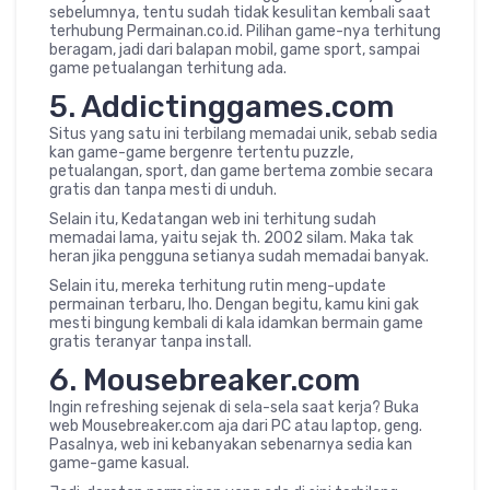
sebelumnya, tentu sudah tidak kesulitan kembali saat
terhubung Permainan.co.id. Pilihan game-nya terhitung
beragam, jadi dari balapan mobil, game sport, sampai
game petualangan terhitung ada.
5. Addictinggames.com
Situs yang satu ini terbilang memadai unik, sebab sedia
kan game-game bergenre tertentu puzzle,
petualangan, sport, dan game bertema zombie secara
gratis dan tanpa mesti di unduh.
Selain itu, Kedatangan web ini terhitung sudah
memadai lama, yaitu sejak th. 2002 silam. Maka tak
heran jika pengguna setianya sudah memadai banyak.
Selain itu, mereka terhitung rutin meng-update
permainan terbaru, lho. Dengan begitu, kamu kini gak
mesti bingung kembali di kala idamkan bermain game
gratis teranyar tanpa install.
6. Mousebreaker.com
Ingin refreshing sejenak di sela-sela saat kerja? Buka
web Mousebreaker.com aja dari PC atau laptop, geng.
Pasalnya, web ini kebanyakan sebenarnya sedia kan
game-game kasual.