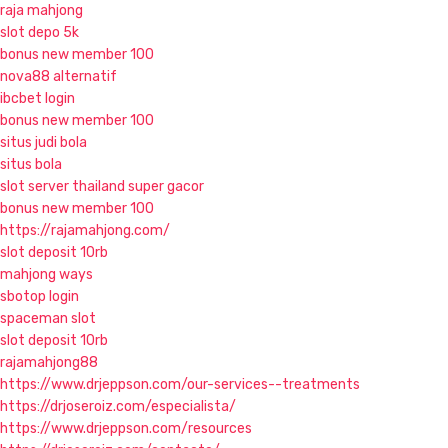
raja mahjong
slot depo 5k
bonus new member 100
nova88 alternatif
ibcbet login
bonus new member 100
situs judi bola
situs bola
slot server thailand super gacor
bonus new member 100
https://rajamahjong.com/
slot deposit 10rb
mahjong ways
sbotop login
spaceman slot
slot deposit 10rb
rajamahjong88
https://www.drjeppson.com/our-services--treatments
https://drjoseroiz.com/especialista/
https://www.drjeppson.com/resources