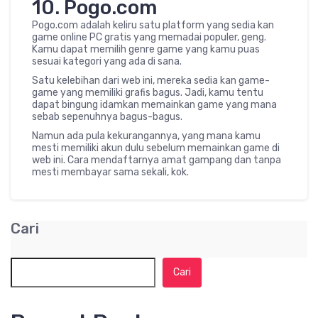
10. Pogo.com
Pogo.com adalah keliru satu platform yang sedia kan
game online PC gratis yang memadai populer, geng.
Kamu dapat memilih genre game yang kamu puas
sesuai kategori yang ada di sana.
Satu kelebihan dari web ini, mereka sedia kan game-
game yang memiliki grafis bagus. Jadi, kamu tentu
dapat bingung idamkan memainkan game yang mana
sebab sepenuhnya bagus-bagus.
Namun ada pula kekurangannya, yang mana kamu
mesti memiliki akun dulu sebelum memainkan game di
web ini. Cara mendaftarnya amat gampang dan tanpa
mesti membayar sama sekali, kok.
Cari
Cari