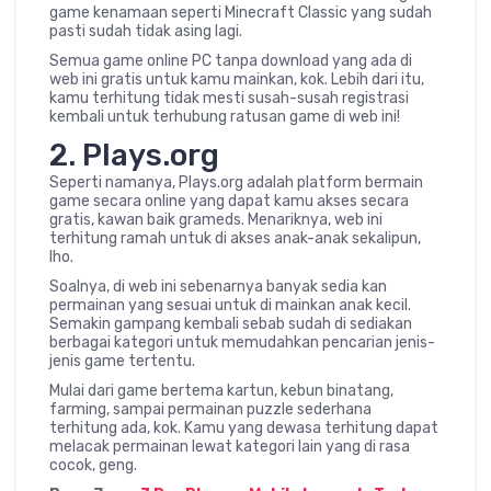
game kenamaan seperti Minecraft Classic yang sudah
pasti sudah tidak asing lagi.
Semua game online PC tanpa download yang ada di
web ini gratis untuk kamu mainkan, kok. Lebih dari itu,
kamu terhitung tidak mesti susah-susah registrasi
kembali untuk terhubung ratusan game di web ini!
2. Plays.org
Seperti namanya, Plays.org adalah platform bermain
game secara online yang dapat kamu akses secara
gratis, kawan baik grameds. Menariknya, web ini
terhitung ramah untuk di akses anak-anak sekalipun,
lho.
Soalnya, di web ini sebenarnya banyak sedia kan
permainan yang sesuai untuk di mainkan anak kecil.
Semakin gampang kembali sebab sudah di sediakan
berbagai kategori untuk memudahkan pencarian jenis-
jenis game tertentu.
Mulai dari game bertema kartun, kebun binatang,
farming, sampai permainan puzzle sederhana
terhitung ada, kok. Kamu yang dewasa terhitung dapat
melacak permainan lewat kategori lain yang di rasa
cocok, geng.