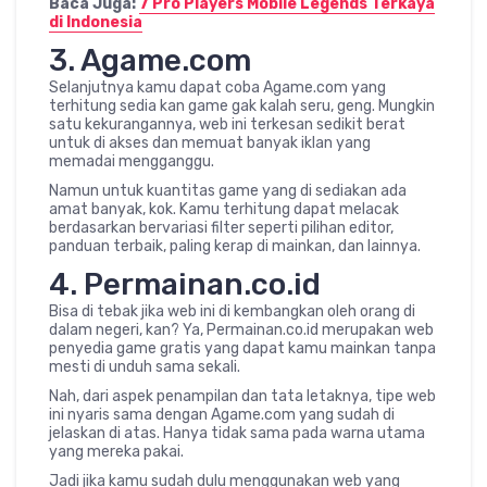
Baca Juga:
7 Pro Players Mobile Legends Terkaya
di Indonesia
3. Agame.com
Selanjutnya kamu dapat coba Agame.com yang
terhitung sedia kan game gak kalah seru, geng. Mungkin
satu kekurangannya, web ini terkesan sedikit berat
untuk di akses dan memuat banyak iklan yang
memadai mengganggu.
Namun untuk kuantitas game yang di sediakan ada
amat banyak, kok. Kamu terhitung dapat melacak
berdasarkan bervariasi filter seperti pilihan editor,
panduan terbaik, paling kerap di mainkan, dan lainnya.
4. Permainan.co.id
Bisa di tebak jika web ini di kembangkan oleh orang di
dalam negeri, kan? Ya, Permainan.co.id merupakan web
penyedia game gratis yang dapat kamu mainkan tanpa
mesti di unduh sama sekali.
Nah, dari aspek penampilan dan tata letaknya, tipe web
ini nyaris sama dengan Agame.com yang sudah di
jelaskan di atas. Hanya tidak sama pada warna utama
yang mereka pakai.
Jadi jika kamu sudah dulu menggunakan web yang