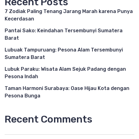
Recent Posts
7 Zodiak Paling Tenang Jarang Marah karena Punya
Kecerdasan
Pantai Sako: Keindahan Tersembunyi Sumatera
Barat
Lubuak Tampuruang: Pesona Alam Tersembunyi
Sumatera Barat
Lubuk Paraku: Wisata Alam Sejuk Padang dengan
Pesona Indah
Taman Harmoni Surabaya: Oase Hijau Kota dengan
Pesona Bunga
Recent Comments