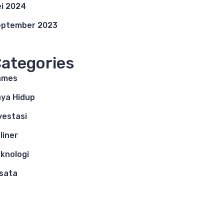
i 2024
eptember 2023
ategories
ames
ya Hidup
vestasi
liner
knologi
sata