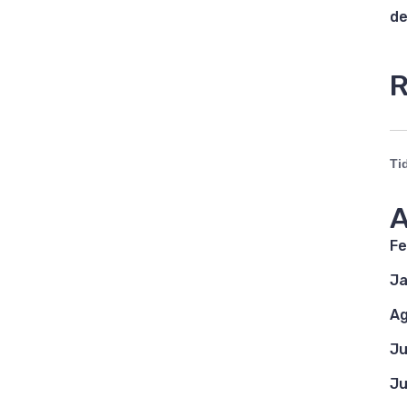
de
R
Ti
A
Fe
Ja
Ag
Ju
Ju