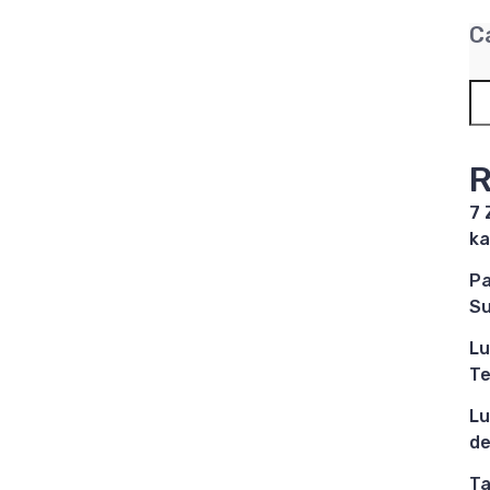
C
R
7 
ka
Pa
Su
Lu
Te
Lu
de
Ta