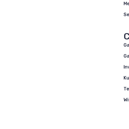
Me
S
C
G
Ga
In
Ku
Te
Wi